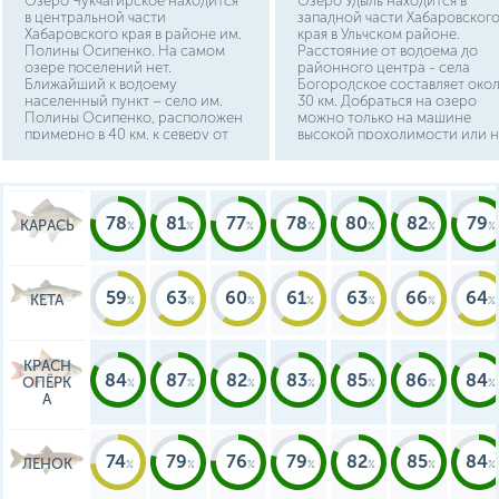
Озеро Чукчагирское находится
Озеро Удыль находится в
в центральной части
западной части Хабаровског
Хабаровского края в районе им.
края в Ульчском районе.
Полины Осипенко. На самом
Расстояние от водоема до
озере поселений нет.
районного центра - села
Ближайший к водоему
Богородское составляет око
населенный пункт – село им.
30 км. Добраться на озеро
Полины Осипенко, расположен
можно только на машине
примерно в 40 км. к северу от
высокой проходимости или н
водоема. Добраться до
водном транспорте по прото
районного центра можно на
соединяющей его с Амуром.
автомобиле от Комсомольска-
Водоём и прилегающая к нем
на-Амуре, проехав 340 км.
территория входят в состав
государственного заказника
78
81
77
78
80
82
79
КАРАСЬ
«Удыль» и перед поездкой
необходимо уточнять режим
пребывания.
59
63
60
61
63
66
64
КЕТА
КРАСН
84
87
82
83
85
86
84
ОПЁРК
А
74
79
76
79
82
85
84
ЛЕНОК