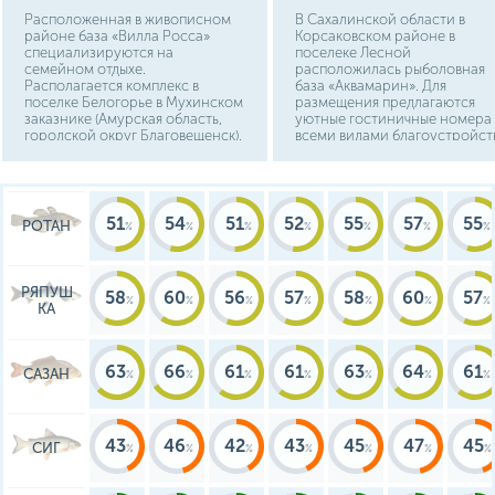
Расположенная в живописном
В Сахалинской области в
районе база «Вилла Росса»
Корсаковском районе в
специализируются на
поселеке Лесной
семейном отдыхе.
расположилась рыболовная
Располагается комплекс в
база «Аквамарин». Для
поселке Белогорье в Мухинском
размещения предлагаются
заказнике (Амурская область,
уютные гостиничные номера
городской округ Благовещенск).
всеми видами благоустройст
Основной корпус и гостевые
В свободное от рыбалки врем
домики выполнены в ретро-
можно сыграть в бильярд,
стиле, а к услугам гостей
попариться в русской бане,
просторные комфортабельные
посетить спортивный компле
номера, со всеми
развлечься в караоке баре.
51
54
51
52
55
57
55
РОТАН
необходимыми удобствами и
озелененная территория. На
«Вилла Росса» вы можете
придаваться активному отдыху,
РЯПУШ
58
60
56
57
58
60
57
спокойной рыбалке, бане или
КА
же проводить многочисленные
пикники.
63
66
61
61
63
64
61
САЗАН
43
46
42
43
45
47
45
СИГ