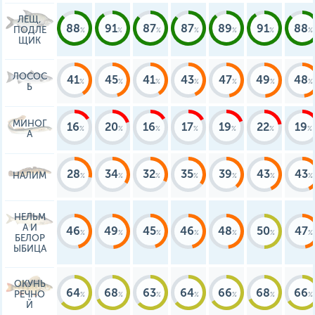
ЛЕЩ,
88
91
87
87
89
91
88
ПОДЛЕ
ЩИК
ЛОСОС
41
45
41
43
47
49
48
Ь
МИНОГ
16
20
16
17
19
22
19
А
28
34
32
35
39
43
43
НАЛИМ
НЕЛЬМ
А И
46
49
45
46
48
50
47
БЕЛОР
ЫБИЦА
ОКУНЬ
64
68
63
64
66
68
66
РЕЧНО
Й