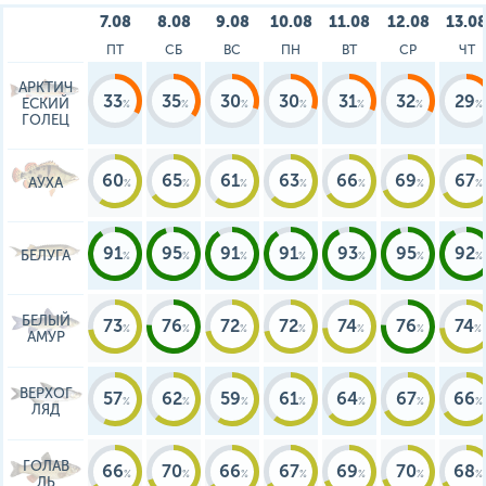
7.08
8.08
9.08
10.08
11.08
12.08
13.0
ПТ
СБ
ВС
ПН
ВТ
СР
ЧТ
АРКТИЧ
33
35
30
30
31
32
29
ЕСКИЙ
ГОЛЕЦ
60
65
61
63
66
69
67
АУХА
91
95
91
91
93
95
92
БЕЛУГА
БЕЛЫЙ
73
76
72
72
74
76
74
АМУР
ВЕРХОГ
57
62
59
61
64
67
66
ЛЯД
ГОЛАВ
66
70
66
67
69
70
68
ЛЬ