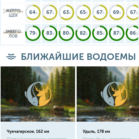
ЖЕЛТО
64
67
63
65
67
69
67
ЩЁК
ЗМЕЕГО
79
83
80
82
85
87
86
ЛОВ
БЛИЖАЙШИЕ ВОДОЕМЫ
Чукчагирское, 162 км
Удыль, 178 км