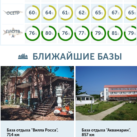
60
64
61
62
65
67
65
ОСЕТР
ПЛОТВ
76
80
76
77
79
81
79
А
БЛИЖАЙШИЕ БАЗЫ
База отдыха "Вилла Росса",
База отдыха "Аквамарин",
714 км
857 км