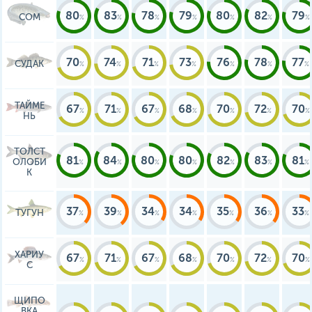
80
83
78
79
80
82
79
СОМ
70
74
71
73
76
78
77
СУДАК
ТАЙМЕ
67
71
67
68
70
72
70
НЬ
ТОЛСТ
81
84
80
80
82
83
81
ОЛОБИ
К
37
39
34
34
35
36
33
ТУГУН
ХАРИУ
67
71
67
68
70
72
70
С
ЩИПО
ВКА