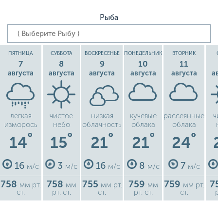
Рыба
ПЯТНИЦА
СУББОТА
ВОСКРЕСЕНЬЕ
ПОНЕДЕЛЬНИК
ВТОРНИК
7
8
9
10
11
августа
августа
августа
августа
августа
а
легкая
чистое
низкая
кучевые
рассеянные
ч
изморось
небо
облачность
облака
облака
°
°
°
°
°
14
15
21
21
24
16
3
16
8
7
м/с
м/с
м/с
м/с
м/с
758
758
755
759
759
7
мм рт.
мм
мм рт.
мм
мм рт.
ст.
рт. ст.
ст.
рт. ст.
ст.
р