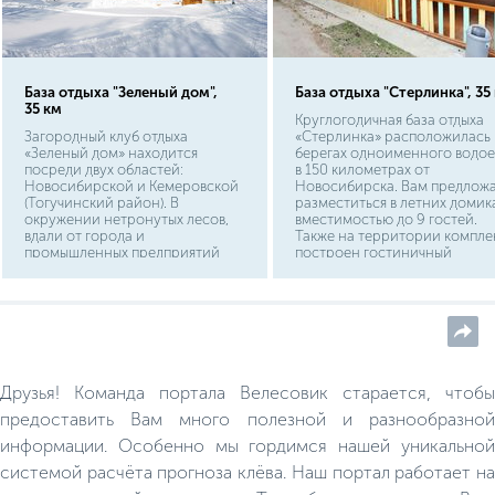
База отдыха "Зеленый дом",
База отдыха "Стерлинка", 35
35 км
Круглогодичная база отдыха
Загородный клуб отдыха
«Стерлинка» расположилась 
«Зеленый дом» находится
берегах одноименного водое
посреди двух областей:
в 150 километрах от
Новосибирской и Кемеровской
Новосибирска. Вам предлож
(Тогучинский район). В
разместиться в летних домика
окружении нетронутых лесов,
вместимостью до 9 гостей.
вдали от города и
Также на территории компле
промышленных предприятий
построен гостиничный
построен гостевой дом.
комплекс с 6 номерами.
Несомненный плюс базы -
многофункциональность
Друзья! Команда портала Велесовик старается, чтобы
предоставить Вам много полезной и разнообразной
информации. Особенно мы гордимся нашей уникальной
системой расчёта прогноза клёва. Наш портал работает на