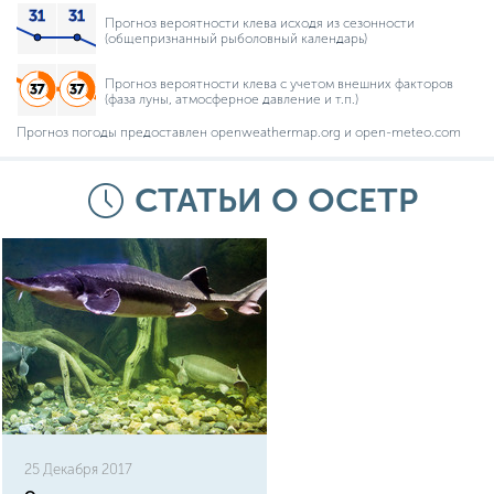
Прогноз вероятности клева исходя из сезонности
(общепризнанный рыболовный календарь)
Прогноз вероятности клева с учетом внешних факторов
(фаза луны, атмосферное давление и т.п.)
Прогноз погоды предоставлен openweathermap.org и open-meteo.com
СТАТЬИ О ОСЕТР
25 Декабря 2017