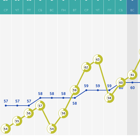
СР
ЧТ
ПТ
СБ
ВС
ПН
ВТ
СР
ЧТ
ПТ
СБ
ВС
63
62
61
60
59
59
59
60
60
59
58
58
58
58
57
57
57
58
57
56
56
55
54
54