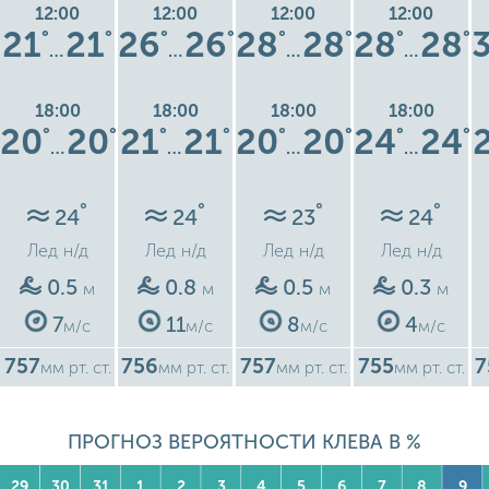
12:00
12:00
12:00
12:00
21
21
26
26
28
28
28
28
°
°
°
°
°
°
°
°
…
…
…
…
18:00
18:00
18:00
18:00
20
20
21
21
20
20
24
24
°
°
°
°
°
°
°
°
…
…
…
…
°
°
°
°
24
24
23
24
Лед
н/д
Лед
н/д
Лед
н/д
Лед
н/д
0.5
0.8
0.5
0.3
м
м
м
м
7
11
8
4
м/с
м/с
м/с
м/с
757
756
757
755
7
мм рт. ст.
мм рт. ст.
мм рт. ст.
мм рт. ст.
ПРОГНОЗ ВЕРОЯТНОСТИ КЛЕВА В %
29
30
31
1
2
3
4
5
6
7
8
9