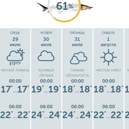
61
%
СРЕДА
ЧЕТВЕРГ
ПЯТНИЦА
СУББОТА
29
30
31
1
июля
июля
июля
августа
легкий ливень
кучевые
низкая
чистое небо
облака
облачность
00:00
00:00
00:00
00:00
17
17
19
19
18
18
18
18
°
°
°
°
°
°
°
°
…
…
…
…
06:00
06:00
06:00
06:00
22
22
24
24
24
24
22
22
°
°
°
°
°
°
°
°
…
…
…
…