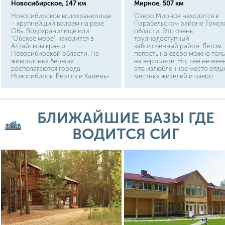
Новосибирское, 147 км
Мирное, 507 км
Новосибирское водохранилище
Озеро Мирное находится в
– крупнейший водоем на реке
Парабельском районе Томск
Обь. Водохранилище или
области. Это очень
"Обское море" находится в
труднодоступный
Алтайском крае и
заболоченный район. Летом
Новосибирской области. На
попасть на озеро можно тол
живописных берегах
на вертолете. Но, тем не мен
располагаются города:
это излюбленное место отды
Новосибирск, Бердск и Камень-
местных жителей и озеро
на-Оби. Как же добраться до
посещают зимой, добираясь
самого большого водоема в
сюда на снегоходах. На
Сибири? От Новосибирска или
подготовленных машинах в
Бердска до побережья нужно
сухой сезон можно проехать
БЛИЖАЙШИЕ БАЗЫ ГДЕ
проехать считанные километры.
озеро с северо-западной
До назначенного места можно
стороны. Расстояние от
доехать на автобусе и
ВОДИТСЯ СИГ
областной столицы города
электричке. Приехали на
Томска до озера Мирного по
водоем, но решили
автодороге составляет 620 км
переправиться на
противоположный берег? Здесь
действуют паромы, которые
максимально быстро доставят
вас.