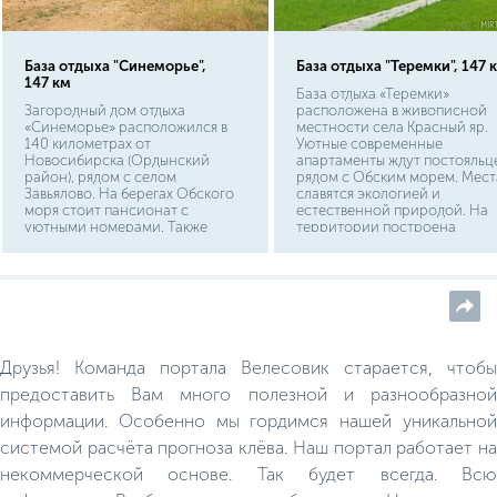
База отдыха "Синеморье",
База отдыха "Теремки", 147 
147 км
База отдыха «Теремки»
Загородный дом отдыха
расположена в живописной
«Синеморье» расположился в
местности села Красный яр.
140 километрах от
Уютные современные
Новосибирска (Ордынский
апартаменты ждут постояльц
район), рядом с селом
рядом с Обским морем. Мест
Завьялово. На берегах Обского
славятся экологией и
моря стоит пансионат с
естественной природой. На
уютными номерами. Также
территории построена
имеются отдельные коттеджи.
лодочная станция, имеется
Одновременно комплекс готов
пляж, детская игровая зона,
принять до 200 туристов. На
русская парная, зона барбекю
территории базы построен
развлекательный комплекс с
просторной обеденной зоной,
залом для дискотек и
конференций.
Друзья! Команда портала Велесовик старается, чтобы
предоставить Вам много полезной и разнообразной
информации. Особенно мы гордимся нашей уникальной
системой расчёта прогноза клёва. Наш портал работает на
некоммерческой основе. Так будет всегда. Всю