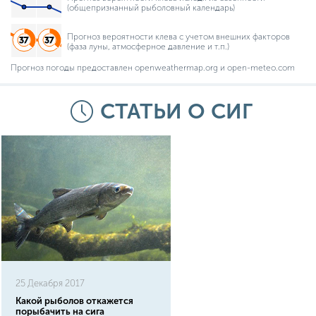
(общепризнанный рыболовный календарь)
Прогноз вероятности клева с учетом внешних факторов
(фаза луны, атмосферное давление и т.п.)
Прогноз погоды предоставлен openweathermap.org и open-meteo.com
СТАТЬИ О СИГ
25 Декабря 2017
Какой рыболов откажется
порыбачить на сига