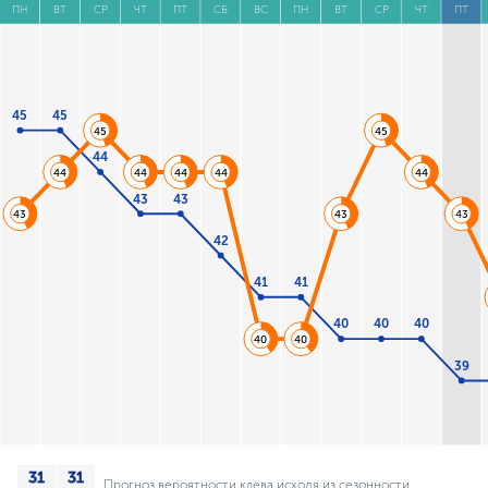
ПН
ВТ
СР
ЧТ
ПТ
СБ
ВС
ПН
ВТ
СР
ЧТ
ПТ
45
45
45
45
44
44
44
44
44
44
43
43
43
43
43
42
41
41
40
40
40
40
40
39
Прогноз вероятности клева исходя из сезонности