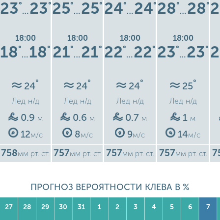
23
23
25
25
24
24
28
28
2
°
°
°
°
°
°
°
°
…
…
…
…
18:00
18:00
18:00
18:00
18
18
21
21
22
22
23
23
2
°
°
°
°
°
°
°
°
…
…
…
…
°
°
°
°
24
24
24
25
Лед
н/д
Лед
н/д
Лед
н/д
Лед
н/д
0.9
0.6
0.7
1
м
м
м
м
12
8
9
14
м/с
м/с
м/с
м/с
758
757
757
757
7
мм рт. ст.
мм рт. ст.
мм рт. ст.
мм рт. ст.
ПРОГНОЗ ВЕРОЯТНОСТИ КЛЕВА В %
27
28
29
30
31
1
2
3
4
5
6
7