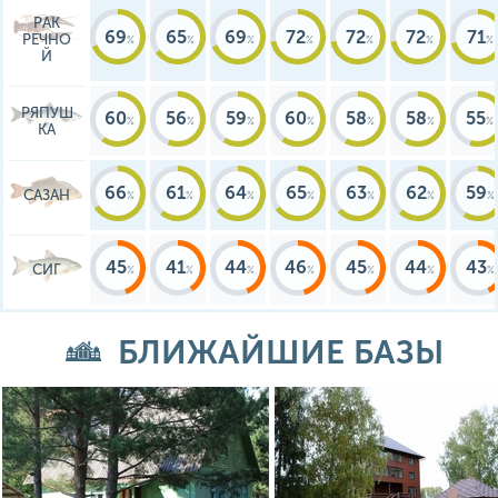
РАК
69
65
69
72
72
72
71
РЕЧНО
Й
РЯПУШ
60
56
59
60
58
58
55
КА
66
61
64
65
63
62
59
САЗАН
45
41
44
46
45
44
43
СИГ
БЛИЖАЙШИЕ БАЗЫ