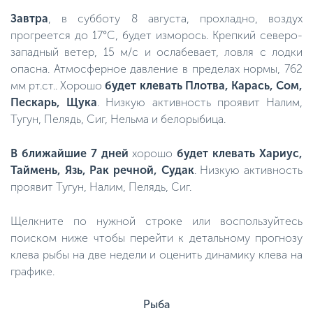
Завтра
, в субботу 8 августа, прохладно, воздух
прогреется до 17°C, будет изморось. Крепкий северо-
западный ветер, 15 м/с и ослабевает, ловля с лодки
опасна. Атмосферное давление в пределах нормы, 762
мм рт.ст.. Хорошо
будет клевать Плотва, Карась, Сом,
Пескарь, Щука
. Низкую активность проявит Налим,
Тугун, Пелядь, Сиг, Нельма и белорыбица.
В ближайшие 7 дней
хорошо
будет клевать Хариус,
Таймень, Язь, Рак речной, Судак
. Низкую активность
проявит Тугун, Налим, Пелядь, Сиг.
Щелкните по нужной строке или воспользуйтесь
поиском ниже чтобы перейти к детальному прогнозу
клева рыбы на две недели и оценить динамику клева на
графике.
Рыба