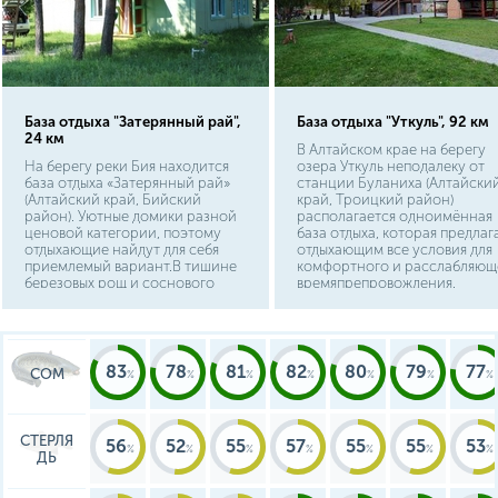
База отдыха "Затерянный рай",
База отдыха "Уткуль", 92 км
24 км
В Алтайском крае на берегу
На берегу реки Бия находится
озера Уткуль неподалеку от
база отдыха «Затерянный рай»
станции Буланиха (Алтайски
(Алтайский край, Бийский
край, Троицкий район)
район). Уютные домики разной
располагается одноимённая
ценовой категории, поэтому
база отдыха, которая предлаг
отдыхающие найдут для себя
отдыхающим все условия для
приемлемый вариант.В тишине
комфортного и расслабляющ
березовых рощ и соснового
времяпрепровождения.
бора можно отдохнуть от
Вместимость базы Уткуль
городского ритма и суеты.
составляет 46 человек,
отдыхающих располагают в
благоустроенных домиках с
комфортабельными
83
78
81
82
80
79
77
СОМ
двухместными номерами.
СТЕРЛЯ
56
52
55
57
55
55
53
ДЬ