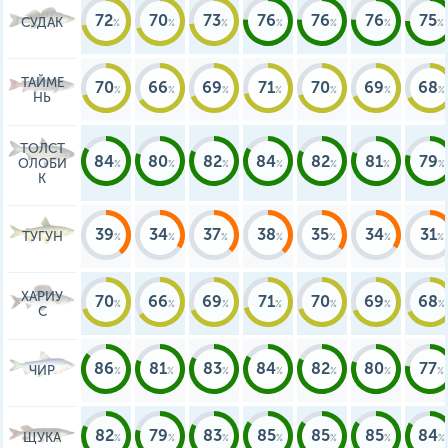
72
70
73
76
76
76
75
СУДАК
ТАЙМЕ
70
66
69
71
70
69
68
НЬ
ТОЛСТ
84
80
82
84
82
81
79
ОЛОБИ
К
39
34
37
38
35
34
31
ТУГУН
ХАРИУ
70
66
69
71
70
69
68
С
86
81
83
84
82
80
77
ЧИР
82
79
83
85
85
85
84
ЩУКА