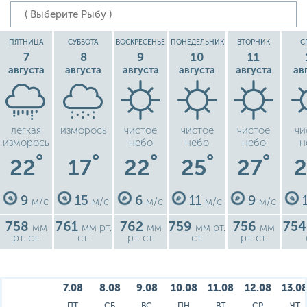
ПЯТНИЦА
СУББОТА
ВОСКРЕСЕНЬЕ
ПОНЕДЕЛЬНИК
ВТОРНИК
С
7
8
9
10
11
августа
августа
августа
августа
августа
ав
легкая
изморось
чистое
чистое
чистое
чи
изморось
небо
небо
небо
н
°
°
°
°
°
22
17
22
25
27
9
15
6
11
9
м/с
м/с
м/с
м/с
м/с
758
761
762
759
756
75
мм
мм рт.
мм
мм рт.
мм
рт. ст.
ст.
рт. ст.
ст.
рт. ст.
7.08
8.08
9.08
10.08
11.08
12.08
13.0
ПТ
СБ
ВС
ПН
ВТ
СР
ЧТ