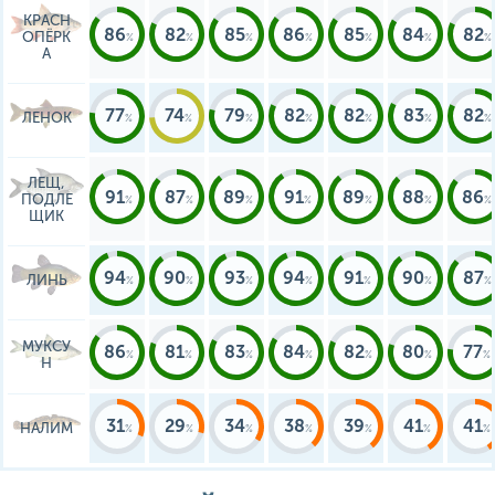
КРАСН
86
82
85
86
85
84
82
ОПЁРК
А
77
74
79
82
82
83
82
ЛЕНОК
ЛЕЩ,
91
87
89
91
89
88
86
ПОДЛЕ
ЩИК
94
90
93
94
91
90
87
ЛИНЬ
МУКСУ
86
81
83
84
82
80
77
Н
31
29
34
38
39
41
41
НАЛИМ