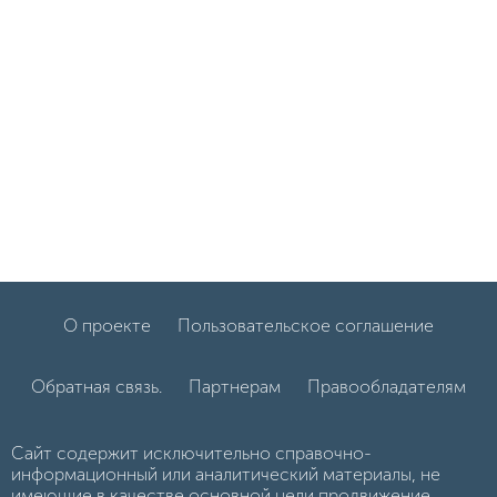
О проекте
Пользовательское соглашение
Обратная связь.
Партнерам
Правообладателям
Сайт содержит исключительно справочно-
информационный или аналитический материалы, не
имеющие в качестве основной цели продвижение