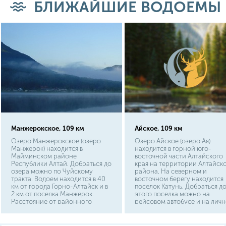
БЛИЖАЙШИЕ ВОДОЕМЫ
Манжерокское, 109 км
Айское, 109 км
Озеро Манжерокское (озеро
Озеро Айское (озеро Ая)
Манжерок) находится в
находится в горной юго-
Майминском районе
восточной части Алтайского
Республики Алтай. Добраться до
края на территории Алтайск
озера можно по Чуйскому
района. На северном и
тракта. Водоем находится в 40
восточном берегу находится
км от города Горно-Алтайск и в
поселок Катунь. Добраться д
2 км от поселка Манжерок.
этого поселка можно на
Расстояние от районного
рейсовом автобусе и на лич
центра села Майма до озера 35
автомобиле. Расстояние от
км. Недалеко от озера есть
Барнаула составит 270 км., а 
одноименный поселок и
Бийска 120 км. Но ближе всег