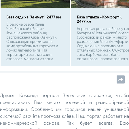
База отдыха "Азимут", 2477 км
База отдыха «Комфорт»,
2477 км
В районе озера Калды
Челябинской области
Берёзовая роща на берегу оз
(Кунашакского района)
Касарги в Челябинской облас
расположена база «Азимут».
(Сосновский район) – место
Отдыхающие проживают в
размещения базы «Комфорт».
комфортабельных корпусах и
Отдыхающие проживают в
домах летнего типа. На
отдельных домиках. Обустро
территории есть магазин,
зона барбекю, есть баня,
столовая, мангальная зона.
организован прокат водного
Деревянная сауна в виде бочки –
транспорта, спортивного
любимое место для многих
инвентаря. Работают водные
гостей базы.
аттракционы.
Друзья! Команда портала Велесовик старается, чтобы
предоставить Вам много полезной и разнообразной
информации. Особенно мы гордимся нашей уникальной
системой расчёта прогноза клёва. Наш портал работает на
некоммерческой основе. Так будет всегда. Всю