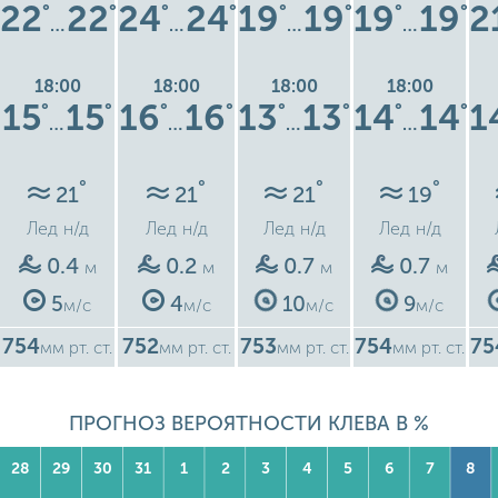
22
22
24
24
19
19
19
19
2
°
°
°
°
°
°
°
°
…
…
…
…
18:00
18:00
18:00
18:00
15
15
16
16
13
13
14
14
1
°
°
°
°
°
°
°
°
…
…
…
…
°
°
°
°
21
21
21
19
Лед
н/д
Лед
н/д
Лед
н/д
Лед
н/д
0.4
0.2
0.7
0.7
м
м
м
м
5
4
10
9
м/с
м/с
м/с
м/с
754
752
753
754
75
мм рт. ст.
мм рт. ст.
мм рт. ст.
мм рт. ст.
ПРОГНОЗ ВЕРОЯТНОСТИ КЛЕВА В %
28
29
30
31
1
2
3
4
5
6
7
8