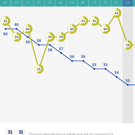
ВТ
СР
ЧТ
ПТ
СБ
ВС
ПН
ВТ
СР
ЧТ
ПТ
СБ
62
61
61
61
60
60
60
60
60
59
59
59
58
59
58
57
58
56
56
55
55
55
54
53
Прогноз вероятности клева исходя из сезонности