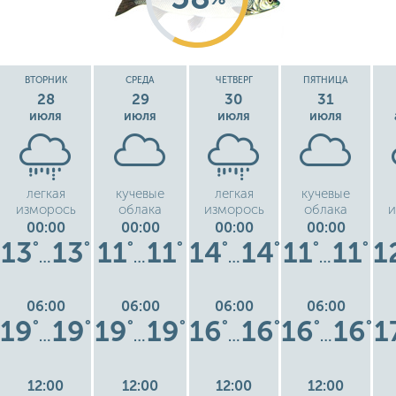
ВТОРНИК
СРЕДА
ЧЕТВЕРГ
ПЯТНИЦА
28
29
30
31
июля
июля
июля
июля
легкая
кучевые
легкая
кучевые
изморось
облака
изморось
облака
и
00:00
00:00
00:00
00:00
13
13
11
11
14
14
11
11
1
°
°
°
°
°
°
°
°
…
…
…
…
06:00
06:00
06:00
06:00
19
19
19
19
16
16
16
16
1
°
°
°
°
°
°
°
°
…
…
…
…
12:00
12:00
12:00
12:00