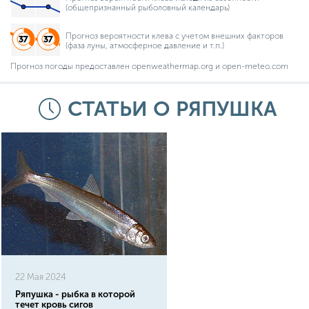
(общепризнанный рыболовный календарь)
Прогноз вероятности клева с учетом внешних факторов
(фаза луны, атмосферное давление и т.п.)
Прогноз погоды предоставлен openweathermap.org и open-meteo.com
СТАТЬИ О РЯПУШКА
22 Мая 2024
Ряпушка - рыбка в которой
течет кровь сигов