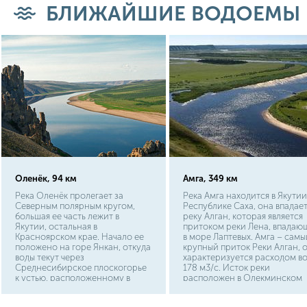
БЛИЖАЙШИЕ ВОДОЕМЫ
Оленёк, 94 км
Амга, 349 км
Река Оленёк пролегает за
Река Амга находится в Якутии
Северным полярным кругом,
Республике Саха, она впадает
большая ее часть лежит в
реку Алган, которая является
Якутии, остальная в
притоком реки Лена, впадаю
Красноярском крае. Начало ее
в море Лаптевых. Амга – самы
положено на горе Янкан, откуда
крупный приток Реки Алган, 
воды текут через
характеризуется расходом в
Среднесибирское плоскогорье
178 м3/с. Исток реки
к устью, расположенному в
расположен в Олекминском
Оленекском заливе моря
улусе (Алданском нагорье), в
Лаптевых. Основными
река проходит через