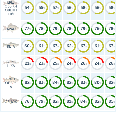
ЕРШ
ОБЫКН
54
55
57
56
58
56
58
ОВЕНН
ЫЙ
77
78
79
78
79
76
78
КАРАСЬ
60
61
63
62
63
61
63
КЕТА
КОРЮ
21
23
25
24
26
24
26
ШКА
КРАСН
82
83
84
82
83
80
82
ОПЁРК
А
76
79
82
81
84
82
85
ЛЕНОК