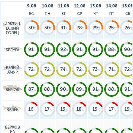
9.08
10.08
11.08
12.08
13.08
14.08
15.0
ВС
ПН
ВТ
СР
ЧТ
ПТ
СБ
АРКТИЧ
30
30
31
28
29
25
26
ЕСКИЙ
ГОЛЕЦ
91
91
92
91
91
88
90
БЕЛУГА
БЕЛЫЙ
72
72
74
72
73
71
72
АМУР
87
88
90
89
91
88
91
БЫЧОК
16
17
19
18
19
17
19
ВАЛЁК
ВЕРХОВ
КА