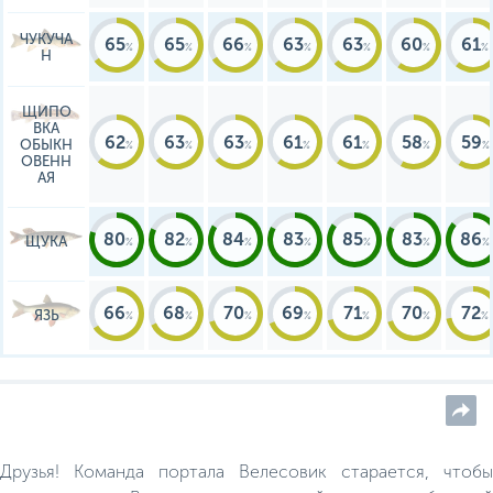
ЧУКУЧА
65
65
66
63
63
60
61
Н
ЩИПО
ВКА
62
63
63
61
61
58
59
ОБЫКН
ОВЕНН
АЯ
80
82
84
83
85
83
86
ЩУКА
66
68
70
69
71
70
72
ЯЗЬ
Друзья! Команда портала Велесовик старается, чтобы