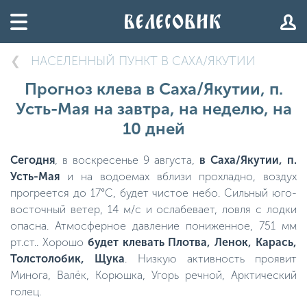
НАСЕЛЕННЫЙ ПУНКТ В САХА/ЯКУТИИ
Прогноз клева в Саха/Якутии, п.
Усть-Мая на завтра, на неделю, на
10 дней
Сегодня
, в воскресенье 9 августа,
в Саха/Якутии, п.
Усть-Мая
и на водоемах вблизи прохладно, воздух
прогреется до 17°C, будет чистое небо. Сильный юго-
восточный ветер, 14 м/с и ослабевает, ловля с лодки
опасна. Атмосферное давление пониженное, 751 мм
рт.ст.. Хорошо
будет клевать Плотва, Ленок, Карась,
Толстолобик, Щука
. Низкую активность проявит
Минога, Валёк, Корюшка, Угорь речной, Арктический
голец.