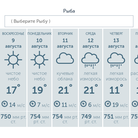
Рыба
ВОСКРЕСЕНЬЕ
ПОНЕДЕЛЬНИК
ВТОРНИК
СРЕДА
ЧЕТВЕРГ
П
9
10
11
12
13
августа
августа
августа
августа
августа
а
чистое
чистое
кучевые
легкая
легкая
ра
небо
небо
облака
изморось
изморось
°
°
°
°
°
17
19
21
21
11
14
7
11
6
19
м/с
м/с
м/с
м/с
м/с
750
754
754
749
751
7
мм рт.
мм
мм рт.
мм
мм рт.
ст.
рт. ст.
ст.
рт. ст.
ст.