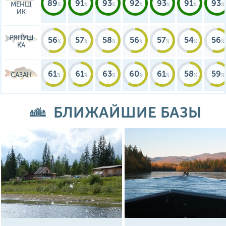
89
91
93
92
93
91
93
МЕНЩ
ИК
РЯПУШ
56
57
58
56
57
54
56
КА
61
61
63
60
61
58
59
САЗАН
БЛИЖАЙШИЕ БАЗЫ