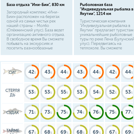
База отдыха "Ини-Бии", 830 км
Рыболовная база
"Индивидуальная рыбалка в
Загородный комплекс «Ини-
Якутии", 1214 км
Бии» расположен на берегах
одной из самых чистых рек
Туристическая компания
нашей страны – Молбо
"Индивидуальная рыбалка в
(Олёкминский улус). База ведет
Якутии" предлагает туристам
организацию активного отдыха.
уникальнейшие рыболовные
В свободное время Вы сможете
туры по реке Лена (Булунски
побывать на экскурсиях и
улус). Передвигаясь на
посетить разнообразные
теплоходе, Вы сможете
туристические маршруты. На
пришвартоваться в любом
территории оборудована
понравившемся месте и нача
русская банька и кафе.
рыбачить. Рыболовные туры
организованы на безопасно
судне, устойчивом к непогоде
42
43
44
43
44
42
44
СИГ
СТЕРЛЯ
53
53
55
53
54
52
53
ДЬ
71
73
75
74
76
75
77
СУДАК
ТАЙМЕ
67
68
69
68
69
67
69