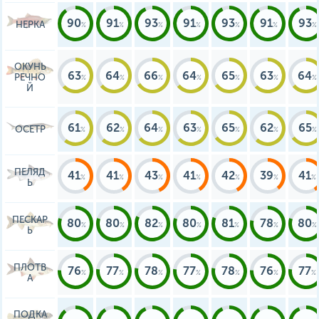
90
91
93
91
93
91
93
НЕРКА
ОКУНЬ
63
64
66
64
65
63
64
РЕЧНО
Й
61
62
64
63
65
62
65
ОСЕТР
ПЕЛЯД
41
41
43
41
42
39
41
Ь
ПЕСКАР
80
80
82
80
81
78
80
Ь
ПЛОТВ
76
77
78
77
78
76
77
А
ПОДКА