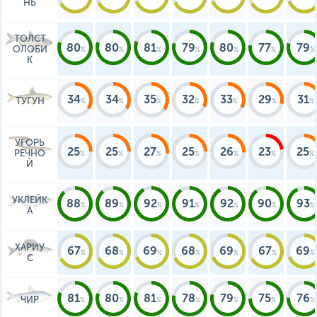
НЬ
ТОЛСТ
80
80
81
79
80
77
79
ОЛОБИ
К
34
34
35
32
33
29
31
ТУГУН
УГОРЬ
25
25
27
25
26
23
25
РЕЧНО
Й
УКЛЕЙК
88
89
92
91
92
90
93
А
ХАРИУ
67
68
69
68
69
67
69
С
81
80
81
78
79
75
76
ЧИР