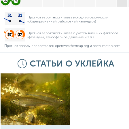
76
76
Прогноз вероятности клева исходя из сезонности
(общепризнанный рыболовный календарь)
Прогноз вероятности клева с учетом внешних факторов
(фаза луны, атмосферное давление и т.п.)
Прогноз погоды предоставлен openweathermap.org и open-meteo.com
СТАТЬИ О УКЛЕЙКА