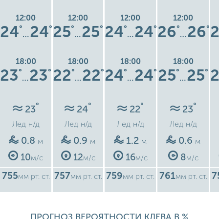
12:00
12:00
12:00
12:00
24
24
25
25
24
24
26
26
°
°
°
°
°
°
°
°
…
…
…
…
18:00
18:00
18:00
18:00
23
23
22
22
24
24
25
25
°
°
°
°
°
°
°
°
…
…
…
…
°
°
°
°
23
24
22
23
Лед
н/д
Лед
н/д
Лед
н/д
Лед
н/д
0.8
0.9
1.2
0.6
м
м
м
м
10
12
16
8
м/с
м/с
м/с
м/с
755
757
759
761
7
мм рт. ст.
мм рт. ст.
мм рт. ст.
мм рт. ст.
ПРОГНОЗ ВЕРОЯТНОСТИ КЛЕВА В %