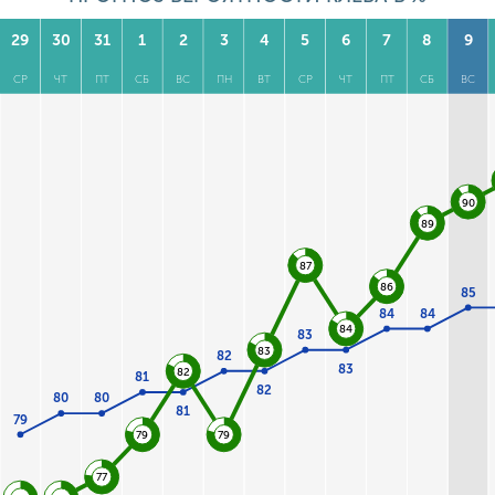
29
30
31
1
2
3
4
5
6
7
8
9
СР
ЧТ
ПТ
СБ
ВС
ПН
ВТ
СР
ЧТ
ПТ
СБ
ВС
90
89
87
86
85
84
84
84
83
83
82
83
82
81
82
80
80
81
79
79
79
77