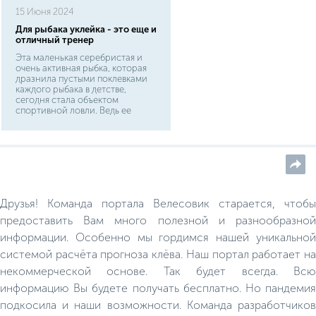
15 Июня 2024
Для рыбака уклейка - это еще и
отличный тренер
Эта маленькая серебристая и
очень активная рыбка, которая
дразнила пустыми поклевками
каждого рыбака в детстве,
сегодня стала объектом
спортивной ловли. Ведь ее
хитрость побудила многих
всерьез задуматься, как собрать
легкую, удобную и уловистую
снасть. Уклейка не только
маленькая (всего 12-14 см), но и
очень нежная. Мелкие чешуйки
легко стираются с ее тельца, как
ни старайся взять ее в ладонь
Друзья! Команда портала Велесовик старается, чтобы
аккуратно. По внешнему виду
уклейка представляет собой
предоставить Вам много полезной и разнообразной
традиционную по форме рыбку
информации. Особенно мы гордимся нашей уникальной
в миниатюре.
системой расчёта прогноза клёва. Наш портал работает на
некоммерческой основе. Так будет всегда. Всю
информацию Вы будете получать бесплатно. Но пандемия
подкосила и наши возможности. Команда разработчиков