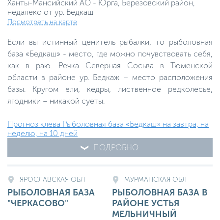
Ханты-Мансийский АО - Юрга, Березовский район,
недалеко от ур. Бедкаш
Посмотреть на карте
Если вы истинный ценитель рыбалки, то рыболовная
база «Бедкаш» - место, где можно почувствовать себя,
как в раю. Речка Северная Сосьва в Тюменской
области в районе ур. Бедкаж – место расположения
базы. Кругом ели, кедры, лиственное редколесье,
ягодники – никакой суеты.
Прогноз клева Рыболовная база «Бедкаш» на завтра, на
неделю, на 10 дней
ПОДРОБНО
ЯРОСЛАВСКАЯ ОБЛ
МУРМАНСКАЯ ОБЛ
РЫБОЛОВНАЯ БАЗА
РЫБОЛОВНАЯ БАЗА В
"ЧЕРКАСОВО"
РАЙОНЕ УСТЬЯ
МЕЛЬНИЧНЫЙ