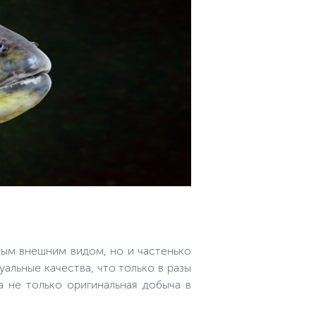
ным внешним видом, но и частенько
альные качества, что только в разы
а не только оригинальная добыча в