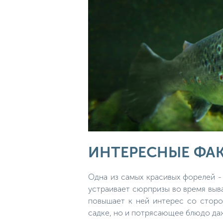
ИНТЕРЕСНЫЕ ФА
Одна из самых красивых форелей -
устраивает сюрпризы во время выва
повышает к ней интерес со сторон
садке, но и потрясающее блюдо даж