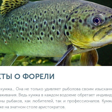
КТЫ О ФОРЕЛИ
 кумжа... Она не только удивляет рыболова своим изыскан
живания. Ведь кумжа в каждом водоеме обретает индивиду
ы рыбаков, как любителей, так и профессионалов. Кумж
е на знатном столе аристократов.