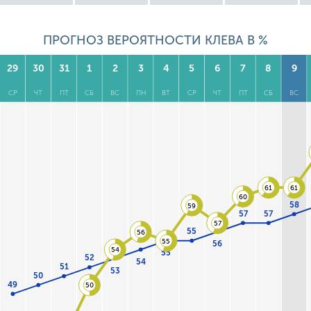
ПРОГНОЗ ВЕРОЯТНОСТИ КЛЕВА В %
29
30
31
1
2
3
4
5
6
7
8
9
СР
ЧТ
ПТ
СБ
ВС
ПН
ВТ
СР
ЧТ
ПТ
СБ
ВС
61
61
60
58
59
57
57
57
55
56
55
56
54
55
52
54
51
53
50
49
50