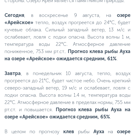
стороны. Озеро Арей является памятником природы.
Сегодня
, в воскресенье 9 августа, на
озере
«Арейское»
тепло, воздух прогреется до 24°C, будет
кучевые облака. Сильный западный ветер, 13 м/с и
ослабевает, ловля с лодки опасна. Высота волны 1 м,
температура воды 22°C. Атмосферное давление
пониженное, 753 мм рт.ст..
Прогноз клева рыбы Ауха
на
озере «Арейское»
ожидается средним, 61%
.
Завтра
, в понедельник 10 августа, тепло, воздух
прогреется до 21°C, будет чистое небо. Очень крепкий
северо-западный ветер, 19 м/с и ослабевает, ловля с
лодки опасна. Высота волны 1.4 м, температура воды
22°C. Атмосферное давление в пределах нормы, 755 мм
рт.ст. и повышается.
Прогноз клева рыбы Ауха на
озере «Арейское»
ожидается средним, 65%
.
В целом по прогнозу
клев
рыбы
Ауха
на
озере