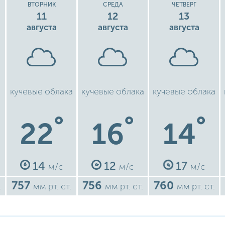
ВТОРНИК
СРЕДА
ЧЕТВЕРГ
11
12
13
августа
августа
августа
кучевые облака
кучевые облака
кучевые облака
°
°
°
22
16
14
14
12
17
м/с
м/с
м/с
757
756
760
.
мм рт. ст.
мм рт. ст.
мм рт. ст.