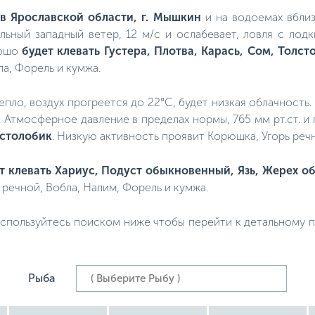
,
в Ярославской области, г. Мышкин
и на водоемах вблиз
ильный западный ветер, 12 м/с и ослабевает, ловля с лод
рошо
будет клевать Густера, Плотва, Карась, Сом, Толст
а, Форель и кумжа.
 тепло, воздух прогреется до 22°C, будет низкая облачность
а. Атмосферное давление в пределах нормы, 765 мм рт.ст. 
лстолобик
. Низкую активность проявит Корюшка, Угорь речн
т клевать Хариус, Подуст обыкновенный, Язь, Жерех 
 речной, Вобла, Налим, Форель и кумжа.
спользуйтесь поиском ниже чтобы перейти к детальному пр
Рыба