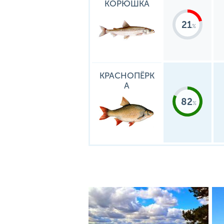
КОРЮШКА
21
КРАСНОПЁРК
А
82