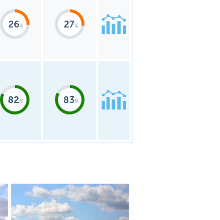
26
27
82
83