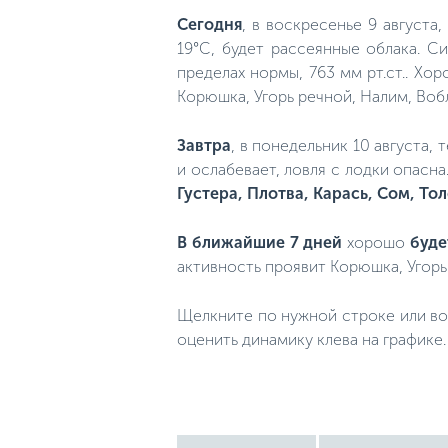
Сегодня
, в воскресенье 9 августа
19°C, будет рассеянные облака. С
пределах нормы, 763 мм рт.ст.. Хо
Корюшка, Угорь речной, Налим, Вобл
Завтра
, в понедельник 10 августа,
и ослабевает, ловля с лодки опасн
Густера, Плотва, Карась, Сом, То
В ближайшие 7 дней
хорошо
буде
активность проявит Корюшка, Угорь
Щелкните по нужной строке или во
оценить динамику клева на графике.