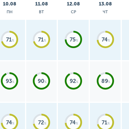
10.08
11.08
12.08
13.08
ПН
ВТ
СР
ЧТ
71
71
75
74
93
90
92
89
74
72
74
71