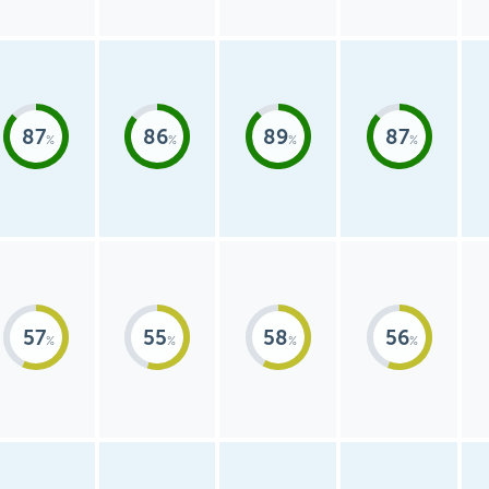
87
86
89
87
57
55
58
56