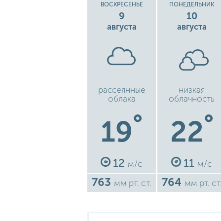
ВОСКРЕСЕНЬЕ
ПОНЕДЕЛЬНИК
9
10
августа
августа
рассеянные
низкая
облака
облачность
°
°
19
22
12
11
м/с
м/с
763
764
мм рт. ст.
мм рт. ст