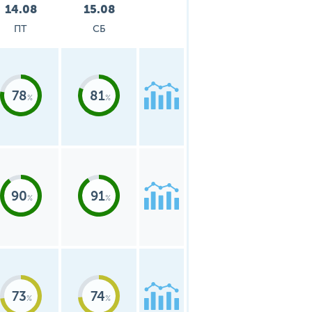
14.08
15.08
ПТ
СБ
78
81
90
91
73
74