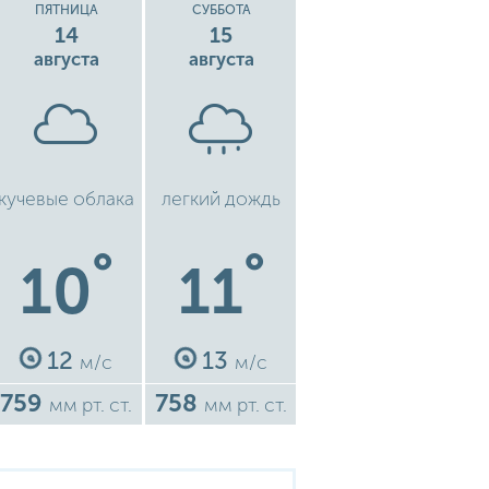
ПЯТНИЦА
СУББОТА
14
15
августа
августа
кучевые облака
легкий дождь
°
°
10
11
12
13
м/с
м/с
759
758
мм рт. ст.
мм рт. ст.