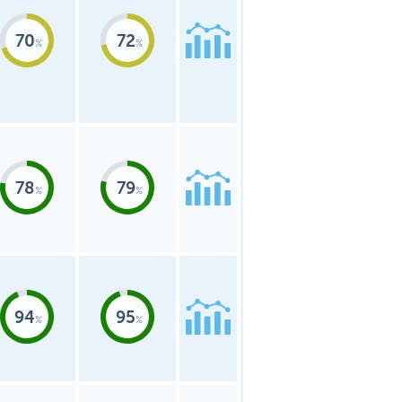
70
72
78
79
94
95