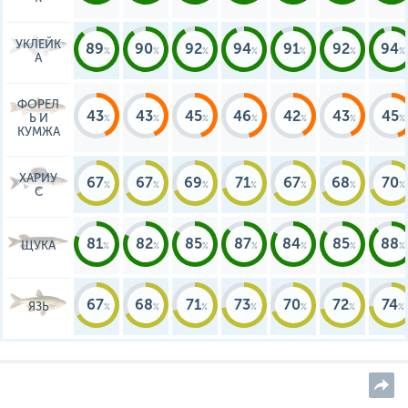
УКЛЕЙК
89
90
92
94
91
92
94
А
ФОРЕЛ
43
43
45
46
42
43
45
Ь И
КУМЖА
ХАРИУ
67
67
69
71
67
68
70
С
81
82
85
87
84
85
88
ЩУКА
67
68
71
73
70
72
74
ЯЗЬ