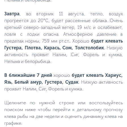
Завтра
, во вторник 11 августа, тепло, воздух
прогреется до 20°C, будет рассеянные облака. Очень
крепкий северо-западный ветер, 19 м/с и ослабевает,
ловля с лодки опасна. Атмосферное давление в
пределах нормы, 759 мм рт.ст.. Хорошо
будет клевать
Густера, Плотва, Карась, Сом, Толстолобик
. Низкую
активность проявит Налим, Сиг, Форель и кумжа,
Нельма и белорыбица.
В ближайшие 7 дней
хорошо
будет клевать Хариус,
Язь, Белый амур, Густера, Судак
. Низкую активность
проявит Налим, Сиг, Форель и кумжа.
Щелкните по нужной строке или воспользуйтесь
поиском ниже чтобы перейти к детальному прогнозу
клева рыбы на две недели и оценить динамику клева на
графике.