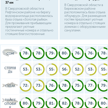
37 км
В Свердловской области в
В Свердловской области в
Березовском районе
Рефтинском районе на берегу
расположилась база отдыха
водохранилища расположилась
«Изумруд». Для размещения
база отдыха «Золотая рыбка».
гостям предложат уютные
Для проживания прибывающим
номера в отдельно стоящих
предлагают уютные
домиках с оборудованными
гостиничные номера и отдельно
санузлами.
стоящие благоустроенные
коттеджи. Это прекрасный
выбор для проведения
семейного досуга.
78
78
79
80
76
76
78
СОМ
СТЕРЛЯ
53
53
55
56
52
53
55
ДЬ
72
73
76
78
75
77
79
СУДАК
ТОЛСТ
80
79
81
82
78
78
80
ОЛОБИ
К