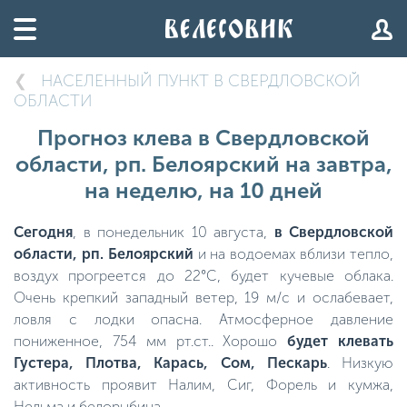
НАСЕЛЕННЫЙ ПУНКТ В СВЕРДЛОВСКОЙ
ОБЛАСТИ
Прогноз клева в Свердловской
области, рп. Белоярский на завтра,
на неделю, на 10 дней
Сегодня
, в понедельник 10 августа,
в Свердловской
области, рп. Белоярский
и на водоемах вблизи тепло,
воздух прогреется до 22°C, будет кучевые облака.
Очень крепкий западный ветер, 19 м/с и ослабевает,
ловля с лодки опасна. Атмосферное давление
пониженное, 754 мм рт.ст.. Хорошо
будет клевать
Густера, Плотва, Карась, Сом, Пескарь
. Низкую
активность проявит Налим, Сиг, Форель и кумжа,
Нельма и белорыбица.