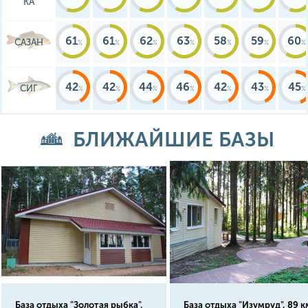
КА
61
61
62
63
58
59
60
САЗАН
42
42
44
46
42
43
45
СИГ
БЛИЖАЙШИЕ БАЗЫ
База отдыха "Золотая рыбка",
База отдыха "Изумруд", 89 к