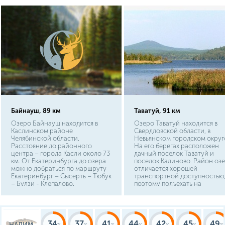
Байнауш, 89 км
Таватуй, 91 км
Озеро Байнауш находится в
Озеро Таватуй находится в
Каслинском районе
Свердловской области, в
Челябинской области.
Невьянском городском округ
Расстояние до районного
На его берегах расположен
центра – города Касли около 73
дачный поселок Таватуй и
км. От Екатеринбурга до озера
поселок Калиново. Район оз
можно добраться по маршруту
отличается хорошей
Екатеринбург – Сысерть – Тюбук
транспортной доступностью
– Булзи - Клепалово.
поэтому подъехать на
Протяженность пути около 140
автомобиле к водоему можно
км. Примерно такое же
любой стороны. Сюда также
расстояние придется
можно доехать на
преодолеть от Челябинска по
общественном транспорте.
маршруту Челябинск –
Расстояние от центра столи
34
37
41
44
42
45
49
НАЛИМ