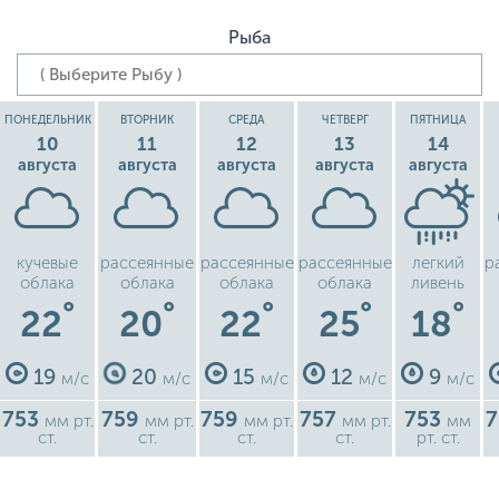
Рыба
ПОНЕДЕЛЬНИК
ВТОРНИК
СРЕДА
ЧЕТВЕРГ
ПЯТНИЦА
10
11
12
13
14
августа
августа
августа
августа
августа
кучевые
рассеянные
рассеянные
рассеянные
легкий
р
облака
облака
облака
облака
ливень
°
°
°
°
°
22
20
22
25
18
19
20
15
12
9
м/с
м/с
м/с
м/с
м/с
753
759
759
757
753
мм рт.
мм рт.
мм рт.
мм рт.
мм
ст.
ст.
ст.
ст.
рт. ст.