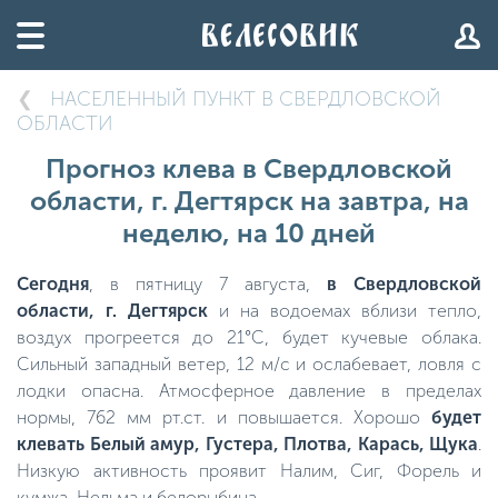
НАСЕЛЕННЫЙ ПУНКТ В СВЕРДЛОВСКОЙ
ОБЛАСТИ
Прогноз клева в Свердловской
области, г. Дегтярск на завтра, на
неделю, на 10 дней
Сегодня
, в пятницу 7 августа,
в Свердловской
области, г. Дегтярск
и на водоемах вблизи тепло,
воздух прогреется до 21°C, будет кучевые облака.
Сильный западный ветер, 12 м/с и ослабевает, ловля с
лодки опасна. Атмосферное давление в пределах
нормы, 762 мм рт.ст. и повышается. Хорошо
будет
клевать Белый амур, Густера, Плотва, Карась, Щука
.
Низкую активность проявит Налим, Сиг, Форель и
кумжа, Нельма и белорыбица.