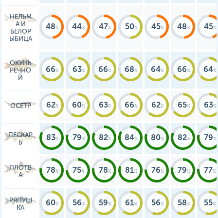
а путь до Нижнего Тагила
составит 110 км. Озеро являе
НЕЛЬМ
памятником природы
А И
48
44
47
50
45
48
45
федерального значения.
БЕЛОР
ЫБИЦА
ОКУНЬ
66
63
66
68
64
66
64
РЕЧНО
Й
62
60
63
66
62
65
63
ОСЕТР
ПЕСКАР
83
79
82
84
80
82
79
Ь
ПЛОТВ
78
75
78
81
76
79
77
А
РЯПУШ
60
56
59
61
56
58
55
КА