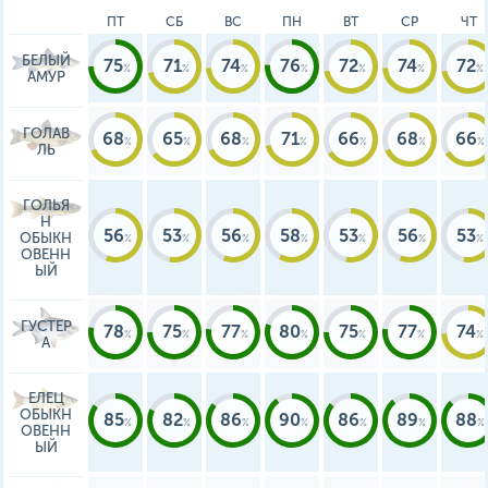
ПТ
СБ
ВС
ПН
ВТ
СР
ЧТ
БЕЛЫЙ
75
71
74
76
72
74
72
АМУР
ГОЛАВ
68
65
68
71
66
68
66
ЛЬ
ГОЛЬЯ
Н
56
53
56
58
53
56
53
ОБЫКН
ОВЕНН
ЫЙ
ГУСТЕР
78
75
77
80
75
77
74
А
ЕЛЕЦ
ОБЫКН
85
82
86
90
86
89
88
ОВЕНН
ЫЙ