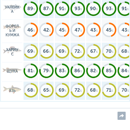
УКЛЕЙК
89
87
91
93
90
93
91
А
ФОРЕЛ
46
42
45
47
43
45
43
Ь И
КУМЖА
ХАРИУ
69
66
69
72
67
70
68
С
81
79
83
86
82
85
84
ЩУКА
68
65
69
72
68
71
70
ЯЗЬ