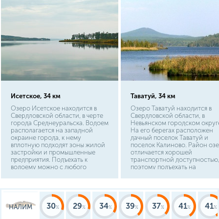
Исетское, 34 км
Таватуй, 34 км
Озеро Исетское находится в
Озеро Таватуй находится в
Свердловской области, в черте
Свердловской области, в
города Среднеуральска. Водоем
Невьянском городском округ
располагается на западной
На его берегах расположен
окраине города, к нему
дачный поселок Таватуй и
вплотную подходят зоны жилой
поселок Калиново. Район оз
застройки и промышленные
отличается хорошей
предприятия. Подъехать к
транспортной доступностью
водоему можно с любого
поэтому подъехать на
берега. Расстояние от центра
автомобиле к водоему можно
столицы области г.
любой стороны. Сюда также
Екатеринбурга до озера
можно доехать на
Исетского составляет 35 км.,
общественном транспорте.
путь до Нижнего Тагила
Расстояние от центра столи
30
29
34
39
37
41
41
НАЛИМ
составит 240 км.
области г. Екатеринбурга до
озера Таватуй составляет 65 к