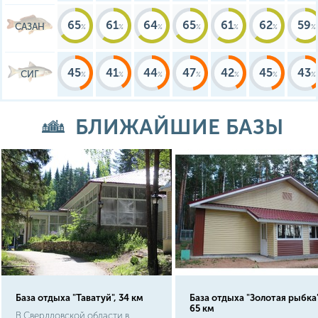
65
61
64
65
61
62
59
САЗАН
45
41
44
47
42
45
43
СИГ
БЛИЖАЙШИЕ БАЗЫ
База отдыха "Таватуй", 34 км
База отдыха "Золотая рыбка"
65 км
В Свердловской области в