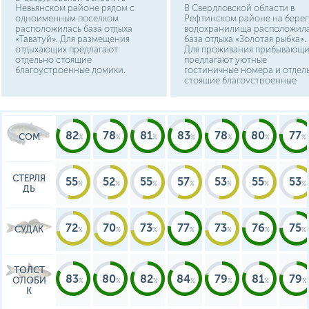
Невьянском районе рядом с
В Свердловской области в
одноименным поселком
Рефтинском районе на берег
расположилась база отдыха
водохранилища расположил
«Таватуй». Для размещения
база отдыха «Золотая рыбка».
отдыхающих предлагают
Для проживания прибывающ
отдельно стоящие
предлагают уютные
благоустроенные домики.
гостиничные номера и отдел
стоящие благоустроенные
коттеджи. Это прекрасный
выбор для проведения
семейного досуга.
82
78
81
83
78
80
77
СОМ
СТЕРЛЯ
55
52
55
57
53
55
53
ДЬ
72
70
73
77
73
76
75
СУДАК
ТОЛСТ
83
80
82
84
79
81
79
ОЛОБИ
К