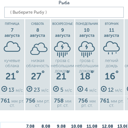
Рыба
ПЯТНИЦА
СУББОТА
ВОСКРЕСЕНЬЕ
ПОНЕДЕЛЬНИК
ВТОРНИК
7
8
9
10
11
августа
августа
августа
августа
августа
кучевые
низкая
гроза с
гроза с
легкий
облака
облачность
небольшим
небольшим
дождь
о
дождем
дождем
°
°
°
°
°
21
27
21
18
16
13
23
5
4
12
м/с
м/с
м/с
м/с
м/с
761
756
758
756
761
мм рт.
мм рт.
мм
мм
мм рт.
ст.
ст.
рт. ст.
рт. ст.
ст.
7.08
8.08
9.08
10.08
11.08
12.08
13.0