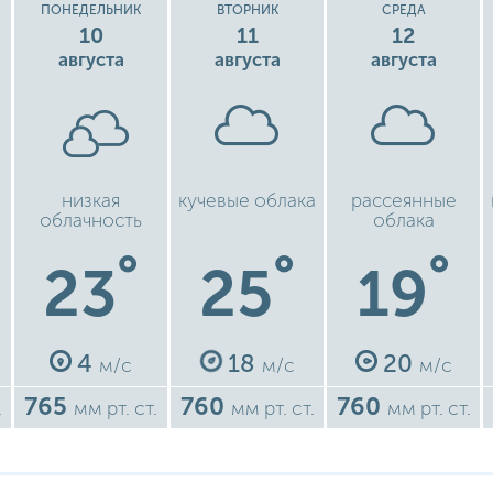
ПОНЕДЕЛЬНИК
ВТОРНИК
СРЕДА
10
11
12
августа
августа
августа
низкая
кучевые облака
рассеянные
облачность
облака
°
°
°
23
25
19
4
18
20
м/с
м/с
м/с
765
760
760
.
мм рт. ст.
мм рт. ст.
мм рт. ст.