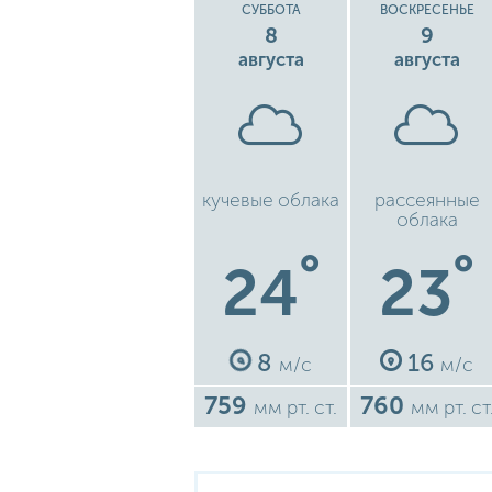
СУББОТА
ВОСКРЕСЕНЬЕ
8
9
августа
августа
кучевые облака
рассеянные
облака
°
°
24
23
8
16
м/с
м/с
759
760
мм рт. ст.
мм рт. ст