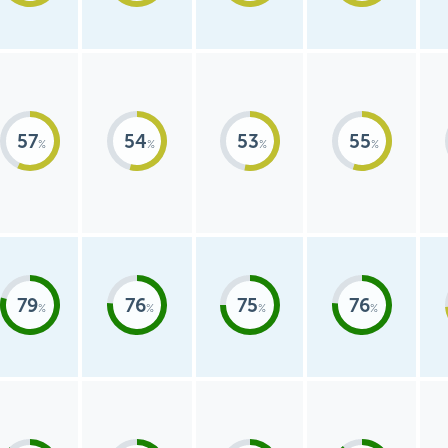
57
54
53
55
79
76
75
76