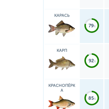
КАРАСЬ
79
КАРП
92
КРАСНОПЁРК
А
85