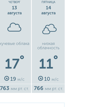
ЧЕТВЕРГ
ПЯТНИЦА
13
14
августа
августа
кучевые облака
низкая
облачность
°
°
17
11
19
10
м/с
м/с
763
766
мм рт. ст.
мм рт. ст.