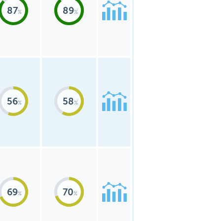
87
89
56
58
69
70