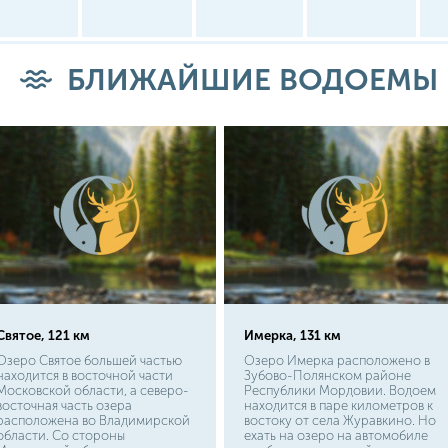
БЛИЖАЙШИЕ ВОДОЕМЫ
Святое, 121 км
Имерка, 131 км
Озеро Святое большей частью
Озеро Имерка расположено в
находится в восточной части
Зубово-Полянском районе
Московской области, а северо-
Республики Мордовии. Водоем
восточная часть озера
находится в паре километров к
расположена во Владимирской
востоку от села Журавкино. Но
области. Со стороны
ехать на озеро на автомобиле