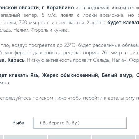
занской области, г. Кораблино
и на водоемах вблизи тепло
западный ветер, 8 м/с, ловля с лодки возможна, но 
нормы, 760 мм рт.ст. и повышается. Хорошо
будет клеват
льдь, Налим, Форель и кумжа.
тепло, воздух прогреется до 23°C, будет рассеянные облака
 Атмосферное давление в пределах нормы, 761 мм рт.ст. 
ва, Карась
. Низкую активность проявит Сельдь, Налим, Фор
дет клевать Язь, Жерех обыкновенный, Белый амур, С
умжа.
спользуйтесь поиском ниже чтобы перейти к детальному пр
Рыба