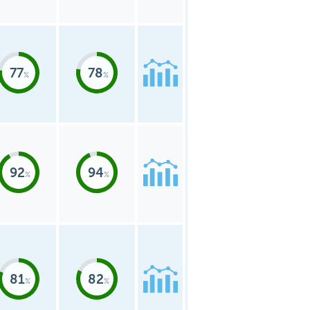
77
78
92
94
81
82