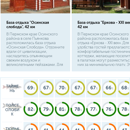
База отдыха "Осинская
База отдыха "Еркова - XXI век
слобода", 42 км
42 км
В Пермском крае Осинского
В Пермском крае Осинского
района в селе Пьянкова
района расположилась база
расположилась база отдыха
отдыха «Еркова - XXI век». Для
«Осинская Слобода». Отдохните
удобства гостей предлагаютс
вдали от цивилизации,
комфортабельные гостиничн
насладитесь опьяняющим
коттеджи, желающие поселит
свежим воздухом и
в палатках могут разместитьс
великолепными пейзажами. Для
них за минимальную плату. Э
размещения предлагаются
прекрасное место для отдыха
комфортабельные коттеджи со
большой компанией.
всеми видами благоустройства.
ТАЙМЕ
69
67
70
67
67
66
68
НЬ
ТОЛСТ
82
79
81
78
77
76
78
ОЛОБИ
К
ТЮЛЬК