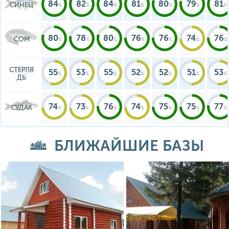
84
82
84
81
80
79
81
СИНЕЦ
80
78
80
76
76
74
76
СОМ
СТЕРЛЯ
55
53
55
52
52
51
53
ДЬ
74
73
76
74
75
75
77
СУДАК
БЛИЖАЙШИЕ БАЗЫ