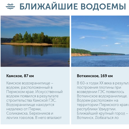
БЛИЖАЙШИЕ ВОДОЕМЫ
Камское, 87 км
Воткинское, 169 км
Камское водохранилище –
В 60-х годах XX века в результ
водоем, расположенный в
построения плотины при
Пермском крае. Искусственный
возведении ГЭС появилось
водоем появился в результате
Воткинское водохранилище.
строительства Камской ГЭС.
Водоем расположен на
Водохранилище находится
территории Пермского края 
недалеко от Перми,
республики Удмуртии.
Соликамска, Березников и
Ближайший крупный город –
других городов. В него впадают
Воткинск. Добраться до
множество рек. Например,
искусственного водоема мо
Тюсь, Вишера и Полазна.
на автомобиле. Сначала след