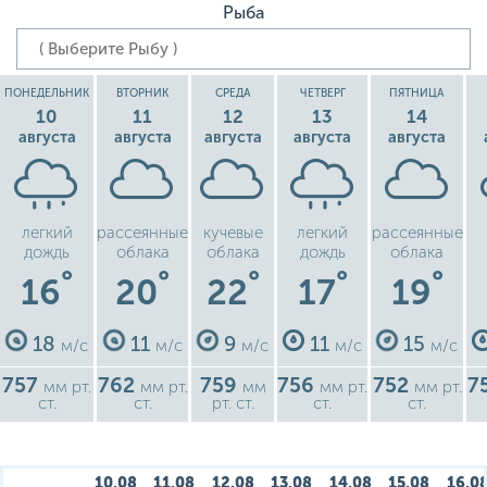
Рыба
ПОНЕДЕЛЬНИК
ВТОРНИК
СРЕДА
ЧЕТВЕРГ
ПЯТНИЦА
10
11
12
13
14
августа
августа
августа
августа
августа
легкий
рассеянные
кучевые
легкий
рассеянные
дождь
облака
облака
дождь
облака
°
°
°
°
°
16
20
22
17
19
18
11
9
11
15
м/с
м/с
м/с
м/с
м/с
757
762
759
756
752
7
мм рт.
мм рт.
мм
мм рт.
мм рт.
ст.
ст.
рт. ст.
ст.
ст.
10.08
11.08
12.08
13.08
14.08
15.08
16.0