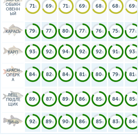
ОБЫКН
71
69
71
69
68
68
69
ОВЕНН
ЫЙ
79
77
80
77
76
75
77
КАРАСЬ
93
92
94
92
92
91
93
КАРП
КРАСН
84
82
84
81
80
79
81
ОПЁРК
А
ЛЕЩ,
89
87
89
86
85
84
85
ПОДЛЕ
ЩИК
92
89
90
86
85
83
84
ЛИНЬ