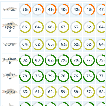
Добраться на желаемое место
доехать до Перми, затем
назначения можно на машине
двигаться в направлении
или электричке.
Краснокамска. Из города по
36
37
41
40
42
43
47
НАЛИМ
правому берегу вы можете
доехать до любого населенн
пункта, расположенного вбл
водохранилища.
ОКУНЬ
66
64
66
63
63
62
64
РЕЧНО
Й
64
62
65
63
62
62
64
ОСЕТР
ПЕСКАР
82
80
82
79
78
77
79
Ь
ПЛОТВ
78
76
79
76
76
75
77
А
63
61
62
59
58
57
58
САЗАН