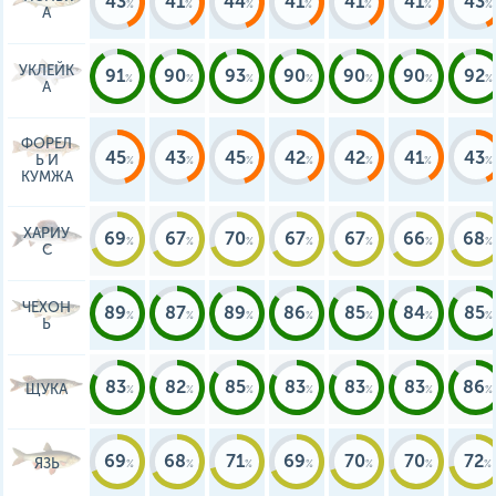
43
41
44
41
41
41
43
А
УКЛЕЙК
91
90
93
90
90
90
92
А
ФОРЕЛ
45
43
45
42
42
41
43
Ь И
КУМЖА
ХАРИУ
69
67
70
67
67
66
68
С
ЧЕХОН
89
87
89
86
85
84
85
Ь
83
82
85
83
83
83
86
ЩУКА
69
68
71
69
70
70
72
ЯЗЬ