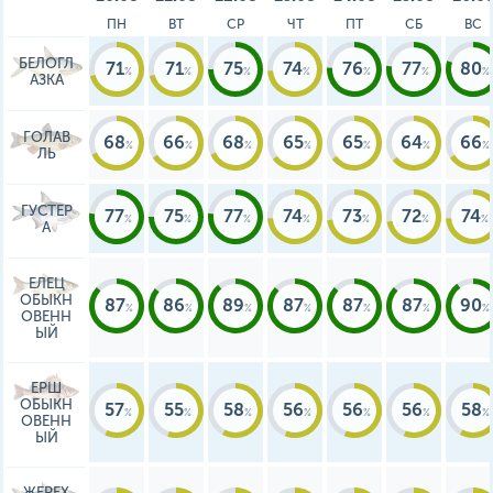
ПН
ВТ
СР
ЧТ
ПТ
СБ
ВС
БЕЛОГЛ
71
71
75
74
76
77
80
АЗКА
ГОЛАВ
68
66
68
65
65
64
66
ЛЬ
ГУСТЕР
77
75
77
74
73
72
74
А
ЕЛЕЦ
ОБЫКН
87
86
89
87
87
87
90
ОВЕНН
ЫЙ
ЕРШ
ОБЫКН
57
55
58
56
56
56
58
ОВЕНН
ЫЙ
ЖЕРЕХ