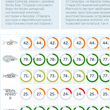
озере Селигер, рядом с заливом
от Селигера, на берегах озер
Хатин Бор. Посреди соснового
Стерж (Осташковский район)
бора построен шикарный
Местность пестрит хвойным
гостиничный комплекс,
лесами, кристальными водам
коттеджи и беседки. Отведать
многочисленными островкам
русскую и европейскую кухню
Берега водоема пологие, что
удастся в местном ресторане с
позволяет как купаться, так и
видом на синюю озерную гладь.
удить рыбу с берега.
42
44
42
42
42
44
44
СИГ
79
80
78
77
76
78
77
СОМ
71
74
73
74
74
77
77
СУДАК
УГОРЬ
25
27
25
24
24
25
25
РЕЧНО
Й