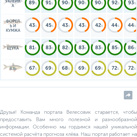
УКЛЕЙК
89
91
90
90
90
92
93
А
ФОРЕЛ
43
45
43
43
42
44
44
Ь И
КУМЖА
81
83
82
83
83
85
86
ЩУКА
67
69
68
69
69
72
72
ЯЗЬ
Друзья! Команда портала Велесовик старается, чтобы
предоставить Вам много полезной и разнообразной
информации. Особенно мы гордимся нашей уникальной
системой расчёта прогноза клёва. Наш портал работает на