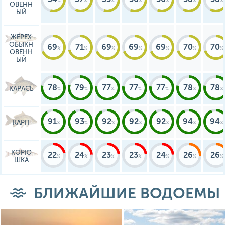
ОВЕНН
ЫЙ
ЖЕРЕХ
ОБЫКН
69
71
69
69
69
70
70
ОВЕНН
ЫЙ
78
79
77
77
77
78
78
КАРАСЬ
91
93
92
92
92
94
94
КАРП
КОРЮ
22
24
23
23
24
26
26
ШКА
БЛИЖАЙШИЕ ВОДОЕМЫ