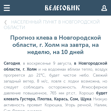
НАСЕЛЕННЫЙ ПУНКТ В НОВГОРОДСКОЙ
ОБЛАСТИ
Прогноз клева в Новгородской
области, г. Холм на завтра, на
неделю, на 10 дней
Сегодня
, в воскресенье 9 августа,
в Новгородской
области, г. Холм
и на водоемах вблизи тепло, воздух
прогреется до 21°C, будет чистое небо. Свежий
западный ветер, 8 м/с, ловля с лодки возможна, но
следует соблюдать осторожность. Атмосферное
давление повышенное, 765 мм рт.ст.. Хорошо
будет
клевать Густера, Плотва, Карась, Сом, Щука
. Низкую
активность проявит Корюшка, Угорь речной, Налим,
Сиг, Форель и кумжа.