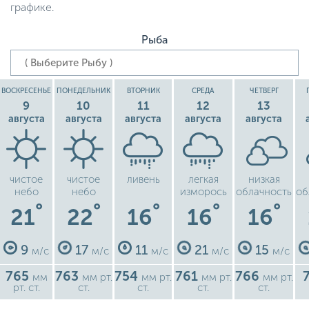
графике.
Рыба
ВОСКРЕСЕНЬЕ
ПОНЕДЕЛЬНИК
ВТОРНИК
СРЕДА
ЧЕТВЕРГ
9
10
11
12
13
августа
августа
августа
августа
августа
чистое
чистое
ливень
легкая
низкая
небо
небо
изморось
облачность
об
°
°
°
°
°
21
22
16
16
16
9
17
11
21
15
м/с
м/с
м/с
м/с
м/с
765
763
754
761
766
мм
мм рт.
мм рт.
мм рт.
мм рт.
рт. ст.
ст.
ст.
ст.
ст.