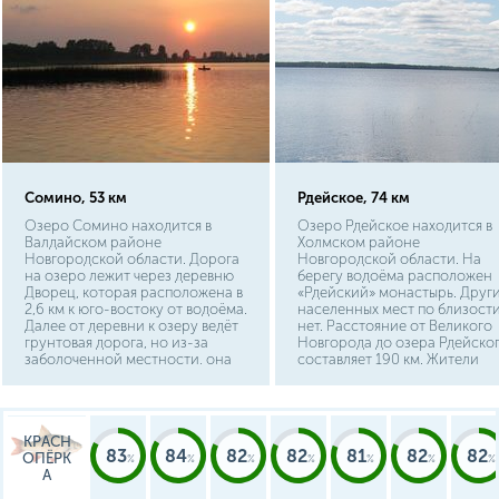
Сомино, 53 км
Рдейское, 74 км
Озеро Сомино находится в
Озеро Рдейское находится в
Валдайском районе
Холмском районе
Новгородской области. Дорога
Новгородской области. На
на озеро лежит через деревню
берегу водоёма расположен
Дворец, которая расположена в
«Рдейский» монастырь. Друг
2,6 км к юго-востоку от водоёма.
населенных мест по близост
Далее от деревни к озеру ведёт
нет. Расстояние от Великого
грунтовая дорога, но из-за
Новгорода до озера Рдейско
заболоченной местности, она
составляет 190 км. Жители
подойдет только машинам
Твери могут попасть на этот
высокой проходимости.
водоём, проехав по автотрас
Расстояние от Великого
410 км., а путь от Пскова
Новгорода до деревни Дворец
составит 310 км.
КРАСН
составляет 160 км. Жители
83
84
82
82
81
82
82
ОПЁРК
Твери могут попасть на Сомино,
А
проехав по автотрассе 240 км.