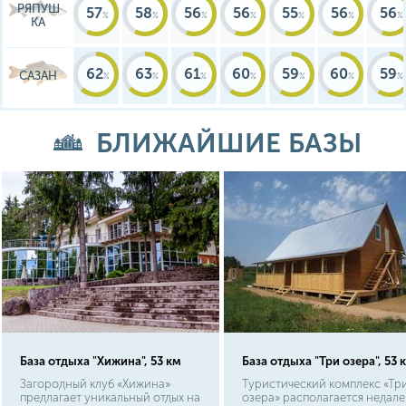
РЯПУШ
57
58
56
56
55
56
56
КА
62
63
61
60
59
60
59
САЗАН
БЛИЖАЙШИЕ БАЗЫ
База отдыха "Хижина", 53 км
База отдыха "Три озера", 53 
Загородный клуб «Хижина»
Туристический комплекс «Тр
предлагает уникальный отдых на
озера» располагается недале