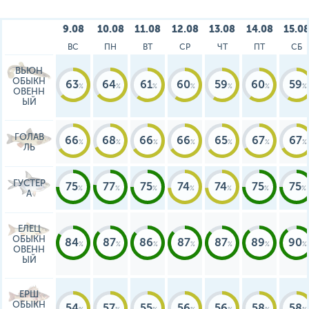
9.08
10.08
11.08
12.08
13.08
14.08
15.0
ВС
ПН
ВТ
СР
ЧТ
ПТ
СБ
ВЬЮН
ОБЫКН
63
64
61
60
59
60
59
ОВЕНН
ЫЙ
ГОЛАВ
66
68
66
66
65
67
67
ЛЬ
ГУСТЕР
75
77
75
74
74
75
75
А
ЕЛЕЦ
ОБЫКН
84
87
86
87
87
89
90
ОВЕНН
ЫЙ
ЕРШ
ОБЫКН
54
57
55
56
56
58
58