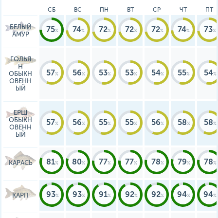
СБ
ВС
ПН
ВТ
СР
ЧТ
ПТ
БЕЛЫЙ
75
74
72
72
72
74
73
АМУР
ГОЛЬЯ
Н
57
56
53
53
54
55
54
ОБЫКН
ОВЕНН
ЫЙ
ЕРШ
ОБЫКН
57
56
55
55
56
58
58
ОВЕНН
ЫЙ
81
80
77
77
78
79
78
КАРАСЬ
93
93
91
92
92
94
94
КАРП