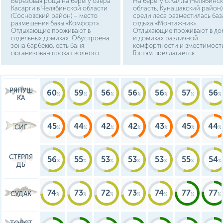
Берёзовая роща на берегу озера
На берегу о.Калды (Челябинск
Касарги в Челябинской области
область, Кунашакский район)
(Сосновский район) – место
среди леса разместилась баз
размещения базы «Комфорт».
отдыха «Монтажник».
Отдыхающие проживают в
Отдыхающие проживают в до
отдельных домиках. Обустроена
и домиках различной
зона барбекю, есть баня,
комфортности и вместимост
организован прокат водного
Гостям предлагается
транспорта, спортивного
оборудованная детская
инвентаря. Работают водные
площадка и игровая комната,
аттракционы.
мангальные беседки,
бильярдная, русская баня,
РЯПУШ
прокат спортинвентаря,
60
59
56
56
56
57
56
КА
пляжного инвентаря, банных
принадлежностей.
45
44
42
42
43
45
44
СИГ
СТЕРЛЯ
56
55
53
53
53
55
54
ДЬ
74
73
72
73
74
77
77
СУДАК