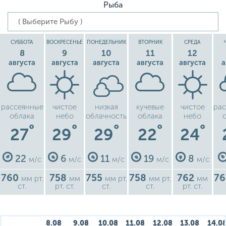
Рыба
СУББОТА
ВОСКРЕСЕНЬЕ
ПОНЕДЕЛЬНИК
ВТОРНИК
СРЕДА
8
9
10
11
12
августа
августа
августа
августа
августа
а
рассеянные
чистое
низкая
кучевые
чистое
ра
облака
небо
облачность
облака
небо
°
°
°
°
°
27
29
29
22
24
22
6
11
19
8
м/с
м/с
м/с
м/с
м/с
760
758
755
758
762
7
мм рт.
мм
мм рт.
мм рт.
мм
ст.
рт. ст.
ст.
ст.
рт. ст.
8.08
9.08
10.08
11.08
12.08
13.08
14.0