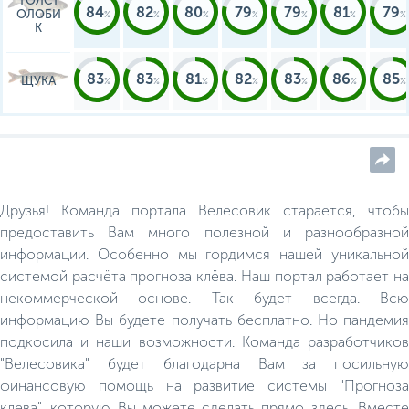
ТОЛСТ
84
82
80
79
79
81
79
ОЛОБИ
К
83
83
81
82
83
86
85
ЩУКА
Друзья! Команда портала Велесовик старается, чтобы
предоставить Вам много полезной и разнообразной
информации. Особенно мы гордимся нашей уникальной
системой расчёта прогноза клёва. Наш портал работает на
некоммерческой основе. Так будет всегда. Всю
информацию Вы будете получать бесплатно. Но пандемия
подкосила и наши возможности. Команда разработчиков
"Велесовика" будет благодарна Вам за посильную
финансовую помощь на развитие системы "Прогноза
клева", которую Вы можете сделать прямо здесь. Вместе