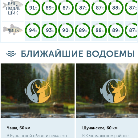
ЛЕЩ,
91
89
87
87
87
88
87
ПОДЛЕ
ЩИК
94
93
90
89
88
89
87
ЛИНЬ
БЛИЖАЙШИЕ ВОДОЕМЫ
Чаша, 60 км
Щучанское, 60 км
В Курганской области недалеко
В Юргамышском районе