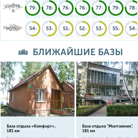
ПЛОТВ
79
78
76
76
77
79
78
А
54
53
51
52
53
55
54
РОТАН
БЛИЖАЙШИЕ БАЗЫ
База отдыха «Комфорт»,
База отдыха "Монтажник",
181 км
181 км