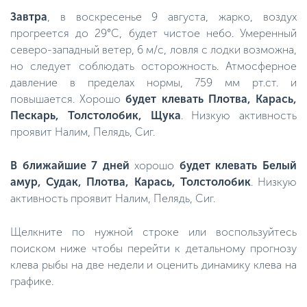
Завтра
, в воскресенье 9 августа, жарко, воздух
прогреется до 29°C, будет чистое небо. Умеренный
северо-западный ветер, 6 м/с, ловля с лодки возможна,
но следует соблюдать осторожность. Атмосферное
давление в пределах нормы, 759 мм рт.ст. и
повышается. Хорошо
будет клевать Плотва, Карась,
Пескарь, Толстолобик, Щука
. Низкую активность
проявит Налим, Пелядь, Сиг.
В ближайшие 7 дней
хорошо
будет клевать Белый
амур, Судак, Плотва, Карась, Толстолобик
. Низкую
активность проявит Налим, Пелядь, Сиг.
Щелкните по нужной строке или воспользуйтесь
поиском ниже чтобы перейти к детальному прогнозу
клева рыбы на две недели и оценить динамику клева на
графике.