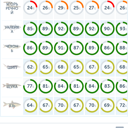
УГОРЬ
24
26
29
25
27
24
26
РЕЧНО
Й
УКЛЕЙК
85
89
92
89
92
90
93
А
ЧЕХОН
86
89
91
87
89
86
88
Ь
62
65
68
65
67
65
68
ШИП
77
81
84
81
84
83
86
ЩУКА
64
67
70
67
70
69
72
ЯЗЬ