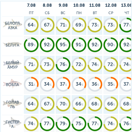
7.08
8.08
9.08
10.08
11.08
12.08
13.0
ПТ
СБ
ВС
ПН
ВТ
СР
ЧТ
БЕЛОГЛ
64
67
71
69
73
73
77
АЗКА
89
92
95
91
92
90
92
БЕЛУГА
БЕЛЫЙ
71
73
76
72
74
72
74
АМУР
31
34
37
34
36
35
37
ВОБЛА
ГОЛАВ
64
67
70
66
68
66
68
ЛЬ
ГУСТЕР
74
77
79
75
77
74
76
А