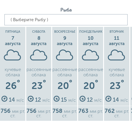
Рыба
ПЯТНИЦА
СУББОТА
ВОСКРЕСЕНЬЕ
ПОНЕДЕЛЬНИК
ВТОРНИК
7
8
9
10
11
августа
августа
августа
августа
августа
кучевые
рассеянные
рассеянные
рассеянные
кучевые
облака
облака
облака
облака
облака
°
°
°
°
°
26
23
20
20
23
14
12
15
12
14
м/с
м/с
м/с
м/с
м/с
756
756
758
763
762
мм рт.
мм рт.
мм рт.
мм рт.
мм рт.
ст.
ст.
ст.
ст.
ст.