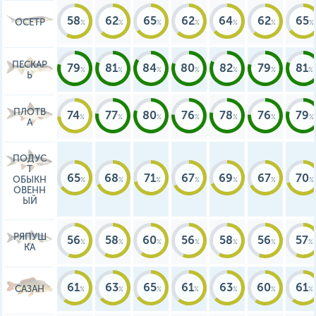
58
62
65
62
64
62
65
ОСЕТР
ПЕСКАР
79
81
84
80
82
79
81
Ь
ПЛОТВ
74
77
80
76
78
76
79
А
ПОДУС
Т
65
68
71
67
69
67
70
ОБЫКН
ОВЕНН
ЫЙ
РЯПУШ
56
58
60
56
58
56
57
КА
61
63
65
61
63
60
61
САЗАН