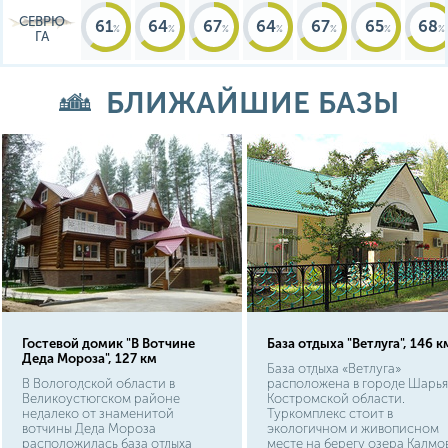
СЕВРЮ
61
64
67
64
67
65
68
ГА
БЛИЖАЙШИЕ БАЗЫ
Гостевой домик "В Вотчине
База отдыха "Ветлуга", 146 к
Деда Мороза", 127 км
База отдыха «Ветлуга»
В Вологодской области в
расположена в городе Шарья
Великоустюгском районе
Костромской области.
недалеко от знаменитой
Туркомплекс стоит в
вотчины Деда Мороза
экологичном и живописном
расположилась база отдыха
месте на берегу озера Калмо