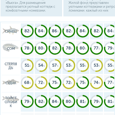
«Вьюга». Для размещения
Жилой фонд представлен
предлагается уютный коттедж с
уютными коттеджами и ретр
комфортными номерами.
домиками, каждый из них
оборудован площадкой для
шашлыков. Имеется прокат
катамаранов и лодок.
82
84
86
82
84
82
84
СИНЕЦ
78
80
82
78
80
77
79
СОМ
СТЕРЛЯ
51
54
57
53
55
53
55
ДЬ
68
72
75
72
75
74
77
СУДАК
ТОЛСТ
79
82
84
80
81
79
81
ОЛОБИ
К