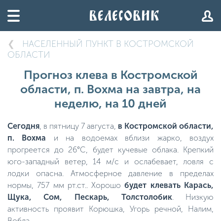
НАСЕЛЕННЫЙ ПУНКТ В КОСТРОМСКОЙ
ОБЛАСТИ
Прогноз клева в Костромской
области, п. Вохма на завтра, на
неделю, на 10 дней
Сегодня
, в пятницу 7 августа,
в Костромской области,
п. Вохма
и на водоемах вблизи жарко, воздух
прогреется до 26°C, будет кучевые облака. Крепкий
юго-западный ветер, 14 м/с и ослабевает, ловля с
лодки опасна. Атмосферное давление в пределах
нормы, 757 мм рт.ст.. Хорошо
будет клевать Карась,
Щука, Сом, Пескарь, Толстолобик
. Низкую
активность проявит Корюшка, Угорь речной, Налим,
Вобла.