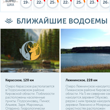
КОРЮ
19
22
25
22
25
23
26
ШКА
БЛИЖАЙШИЕ ВОДОЕМЫ
Керасское, 120 км
Лежнинское, 228 км
Озеро Керасское располагается
Озеро Лежнинское находится
в Подосиновском районе
Пижанском районе Кировск
Кировской области. Поблизости
области. На 5 км севернее оз
расположены населенные
находится деревня Обухово,
пункты: Подосиновец, Пинюг,
рядом с ним прежде находил
Альмеж, Заря, Маромица,
деревни Лежнино и Мокрецы.
Опарино. Гидрологически
окрестностях расположен