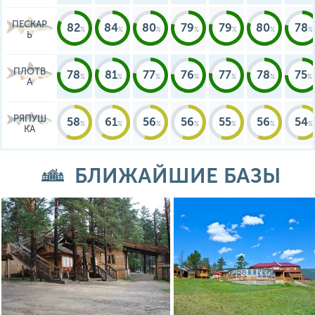
ПЕСКАР
82
84
80
79
79
80
78
Ь
ПЛОТВ
78
81
77
76
77
78
75
А
РЯПУШ
58
61
56
56
55
56
54
КА
БЛИЖАЙШИЕ БАЗЫ