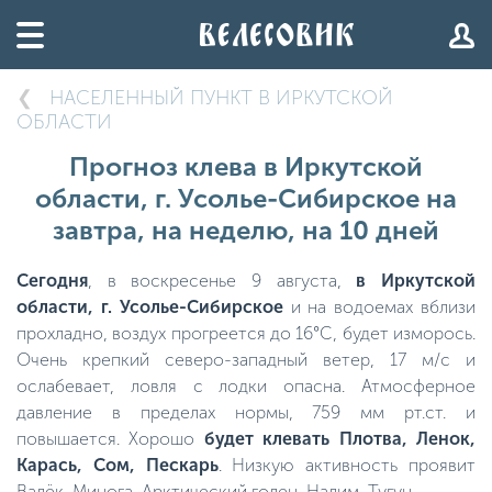
НАСЕЛЕННЫЙ ПУНКТ В ИРКУТСКОЙ
ОБЛАСТИ
Прогноз клева в Иркутской
области, г. Усолье-Сибирское на
завтра, на неделю, на 10 дней
Сегодня
, в воскресенье 9 августа,
в Иркутской
области, г. Усолье-Сибирское
и на водоемах вблизи
прохладно, воздух прогреется до 16°C, будет изморось.
Очень крепкий северо-западный ветер, 17 м/с и
ослабевает, ловля с лодки опасна. Атмосферное
давление в пределах нормы, 759 мм рт.ст. и
повышается. Хорошо
будет клевать Плотва, Ленок,
Карась, Сом, Пескарь
. Низкую активность проявит
Валёк, Минога, Арктический голец, Налим, Тугун.