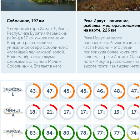
Соболиное, 197 км
Река Иркут - описание,
рыбалка, месторасположен
У подножия горы Хамар-Дабан в
на карте, 226 км
Республике Бурятия (Кабанский
район) в 17 км южнее станции
Река Иркут на карте
Выдрино расположилось
расположена ближе в азиатс
уникальное озеро Соболиное с
части России – это левый
чистейшей ледниковой водой.
приток куда более крупного
Водоем образован двумя
водоёма – реки Ангары. Одн
озерками Большим и Малым
исток Иркута расположен на
Соболиными. Впадает в него
высоте почти две тысячи метр
реки Селенгинка и Снежная.
выше уровня моря. Берет сво
Добраться до мест лова
начало Иркут в озере Ильчир
достаточно сложно,
первоначально нужно доехать
ЛОСОС
до поселка Выдрино на
43
47
45
45
46
48
47
железнодорожном или личном
Ь
транспорте. Оттуда, если у вас
есть машина, доехать до
туристической базы «Теплые
МИНОГ
18
21
17
17
17
19
17
озера», где можно переночевать
А
оставить средство
передвижения и двинуться в
путь пешком, или
МУКСУ
воспользоваться услугами
83
84
80
78
77
77
74
Н
аэроглиссера. Обязательно