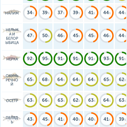
берите с собой навигатор,
местность очень сложная для
ориентирования.
34
39
37
39
41
44
44
НАЛИМ
НЕЛЬМ
А И
47
50
46
45
45
46
44
БЕЛОР
ЫБИЦА
92
95
91
91
91
93
91
НЕРКА
ОКУНЬ
65
68
64
64
64
65
62
РЕЧНО
Й
63
66
63
62
63
64
63
ОСЕТР
ПЕЛЯД
43
45
41
40
40
41
39
Ь