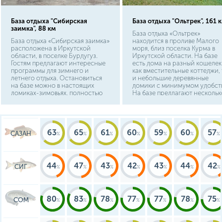
База отдыха "Сибирская
База отдыха "Ольтрек", 161 
заимка", 88 км
База отдыха «Ольтрек»
База отдыха «Сибирская заимка»
находится в проливе Малого
расположена в Иркутской
моря, близ поселка Курма в
области, в поселке Бурдугуз.
Иркутской области. На базе
Гостям предлагают интересные
есть дома на разный кошелек
программы для зимнего и
как вместительные коттеджи, 
летнего отдыха. Остановиться
и небольшие деревянные
на базе можно в настоящих
домики с минимумом удобств
домиках-зимовьях, полностью
На базе предлагают нескольк
повторяющих исторические
видов экскурсий по Байкалу 
постройки. На территории
ближайшим
открыта баня. Из развлечений
достопримечательностям, а
комплекс предлагает речные
также водные круизы. На
прогулки на лодках и
территории для спортивного
63
65
61
60
59
60
57
САЗАН
катамаранах, тир, конные
отдыха есть бассейн, бильярд
прогулки: верхом или на
волейбольные площадки,
русской тройке.
аэрохоккей.
44
47
43
42
43
44
42
СИГ
80
83
78
77
77
78
75
СОМ