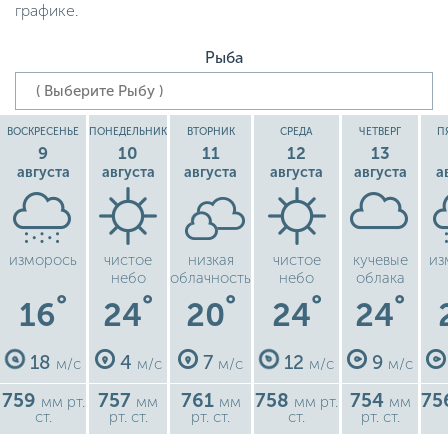
графике.
Рыба
ВОСКРЕСЕНЬЕ
ПОНЕДЕЛЬНИК
ВТОРНИК
СРЕДА
ЧЕТВЕРГ
П
9
10
11
12
13
августа
августа
августа
августа
августа
а
изморось
чистое
низкая
чистое
кучевые
из
небо
облачность
небо
облака
°
°
°
°
°
16
24
20
24
24
18
4
7
12
9
м/с
м/с
м/с
м/с
м/с
759
757
761
758
754
75
мм рт.
мм
мм
мм рт.
мм
ст.
рт. ст.
рт. ст.
ст.
рт. ст.