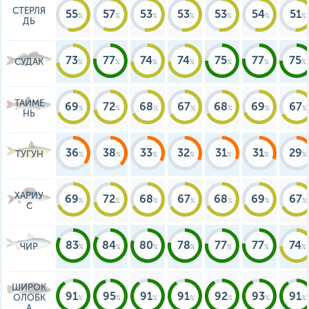
СТЕРЛЯ
55
57
53
53
53
54
51
ДЬ
73
77
74
74
75
77
75
СУДАК
ТАЙМЕ
69
72
68
67
68
69
67
НЬ
36
38
33
32
31
31
29
ТУГУН
ХАРИУ
69
72
68
67
68
69
67
С
83
84
80
78
77
77
74
ЧИР
ШИРОК
91
95
91
91
92
93
91
ОЛОБК
А