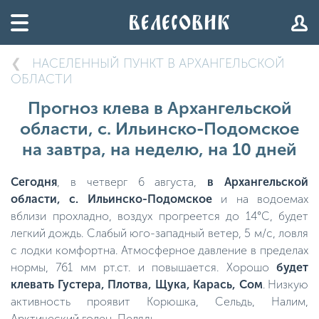
НАСЕЛЕННЫЙ ПУНКТ В АРХАНГЕЛЬСКОЙ
ОБЛАСТИ
Прогноз клева в Архангельской
области, с. Ильинско-Подомское
на завтра, на неделю, на 10 дней
Сегодня
, в четверг 6 августа,
в Архангельской
области, с. Ильинско-Подомское
и на водоемах
вблизи прохладно, воздух прогреется до 14°C, будет
легкий дождь. Слабый юго-западный ветер, 5 м/с, ловля
с лодки комфортна. Атмосферное давление в пределах
нормы, 761 мм рт.ст. и повышается. Хорошо
будет
клевать Густера, Плотва, Щука, Карась, Сом
. Низкую
активность проявит Корюшка, Сельдь, Налим,
Арктический голец, Пелядь.