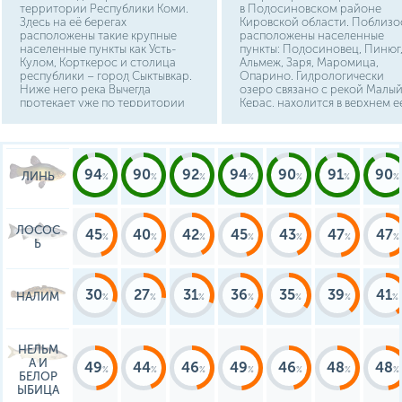
территории Республики Коми.
в Подосиновском районе
Здесь на её берегах
Кировской области. Поблизо
расположены такие крупные
расположены населенные
населенные пункты как Усть-
пункты: Подосиновец, Пинюг
Кулом, Корткерос и столица
Альмеж, Заря, Маромица,
республики – город Сыктывкар.
Опарино. Гидрологически
Ниже него река Вычегда
озеро связано с рекой Малы
протекает уже по территории
Керас, находится в верхнем е
Архангельской области, где и
течении, а также с рекой Кая,
впадает в Северную Двину в
проходящей южнее водоема, 
районе города Котлас. В
которую впадает Малый Кера
Архангельской области на реке
От озера Керасское до посел
Вычегде находятся города и
Подосиновец 31,75 км, он
94
90
92
94
90
91
90
ЛИНЬ
поселки: Айкино, Яренск,
находится на северо-западе
Козьмино, Коряжма.
относительно местоположен
водоема.
ЛОСОС
45
40
42
45
43
47
47
Ь
30
27
31
36
35
39
41
НАЛИМ
НЕЛЬМ
А И
49
44
46
49
46
48
48
БЕЛОР
ЫБИЦА