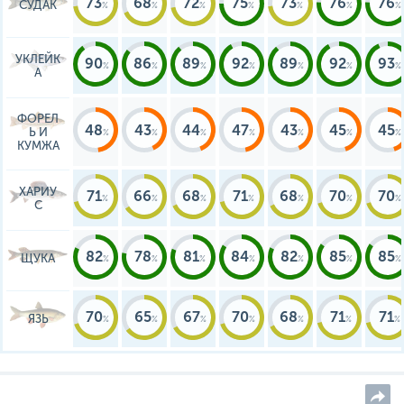
73
68
72
75
73
76
76
СУДАК
УКЛЕЙК
90
86
89
92
89
92
93
А
ФОРЕЛ
48
43
44
47
43
45
45
Ь И
КУМЖА
ХАРИУ
71
66
68
71
68
70
70
С
82
78
81
84
82
85
85
ЩУКА
70
65
67
70
68
71
71
ЯЗЬ