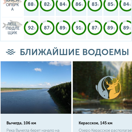
КРАСН
88
82
84
86
83
85
84
ОПЁРК
А
ЛЕЩ,
92
87
89
91
87
89
89
ПОДЛЕ
ЩИК
БЛИЖАЙШИЕ ВОДОЕМЫ
Вычегда, 106 км
Керасское, 145 км
Река Вычегда берет начало на
Озеро Керасское располагае