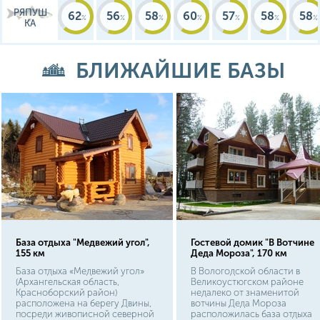
РЯПУШ
62
56
58
60
57
58
58
КА
БЛИЖАЙШИЕ БАЗЫ
База отдыха "Медвежий угол",
Гостевой домик "В Вотчине
155 км
Деда Мороза", 170 км
База отдыха «Медвежий угол»
В Вологодской области в
(Архангельская область,
Великоустюгском районе
Красноборский район)
недалеко от знаменитой
расположена на берегу Двины,
вотчины Деда Мороза
посреди живописной северной
расположилась база отдыха