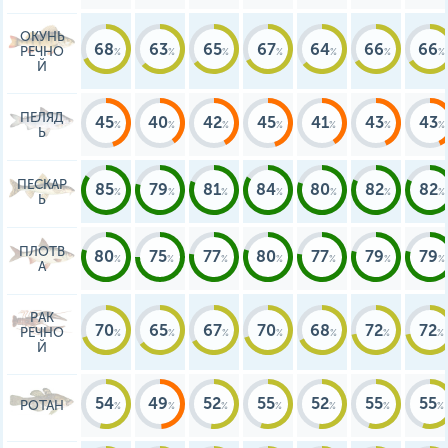
ОКУНЬ
68
63
65
67
64
66
66
РЕЧНО
Й
ПЕЛЯД
45
40
42
45
41
43
43
Ь
ПЕСКАР
85
79
81
84
80
82
82
Ь
ПЛОТВ
80
75
77
80
77
79
79
А
РАК
70
65
67
70
68
72
72
РЕЧНО
Й
54
49
52
55
52
55
55
РОТАН