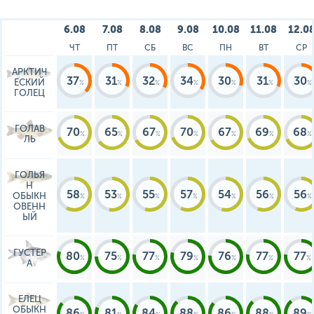
6.08
7.08
8.08
9.08
10.08
11.08
12.0
ЧТ
ПТ
СБ
ВС
ПН
ВТ
СР
АРКТИЧ
37
31
32
34
30
31
30
ЕСКИЙ
ГОЛЕЦ
ГОЛАВ
70
65
67
70
67
69
68
ЛЬ
ГОЛЬЯ
Н
58
53
55
57
54
56
56
ОБЫКН
ОВЕНН
ЫЙ
ГУСТЕР
80
75
77
79
76
77
77
А
ЕЛЕЦ
ОБЫКН
86
81
84
88
86
88
89