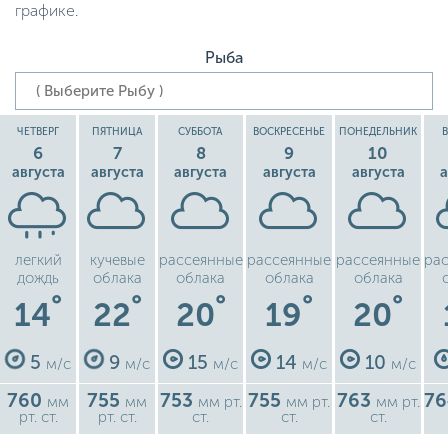
графике.
Рыба
ЧЕТВЕРГ
ПЯТНИЦА
СУББОТА
ВОСКРЕСЕНЬЕ
ПОНЕДЕЛЬНИК
6
7
8
9
10
августа
августа
августа
августа
августа
а
легкий
кучевые
рассеянные
рассеянные
рассеянные
ра
дождь
облака
облака
облака
облака
°
°
°
°
°
14
22
20
19
20
5
9
15
14
10
м/с
м/с
м/с
м/с
м/с
760
755
753
755
763
7
мм
мм
мм рт.
мм рт.
мм рт.
рт. ст.
рт. ст.
ст.
ст.
ст.