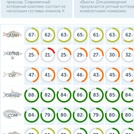
природы. Современный
«Вьюга». Для размещения
котеджный комплекс состоит из
предлагается уютный коттедж
нескольких гостевых домиков. К
комфортными номерами.
услугам гостей сауна, бильярд,
прогулки на лодке, походы по
лесным тропам, экскурсионные
программы, в том числе сторону
«Вотчины Деда Мороза» и
67
62
63
65
61
63
62
САЗАН
сауна.
СЕЛЬД
25
21
25
29
27
30
32
Ь
47
41
43
46
43
45
45
СИГ
88
82
84
86
83
85
84
СИНЕЦ
84
79
80
82
79
80
80
СОМ