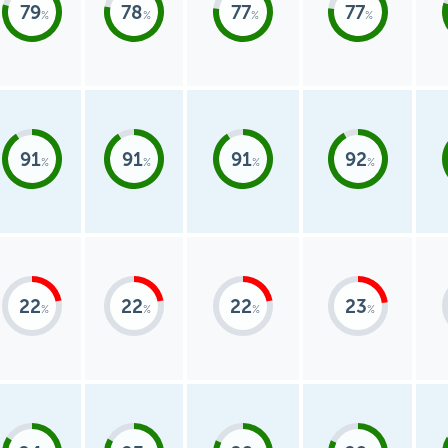
79
78
77
77
91
91
91
92
22
22
22
23