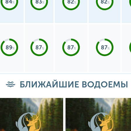
84
83
82
82
89
87
87
87
БЛИЖАЙШИЕ ВОДОЕМЫ