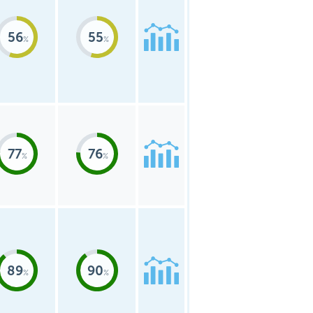
56
55
77
76
89
90