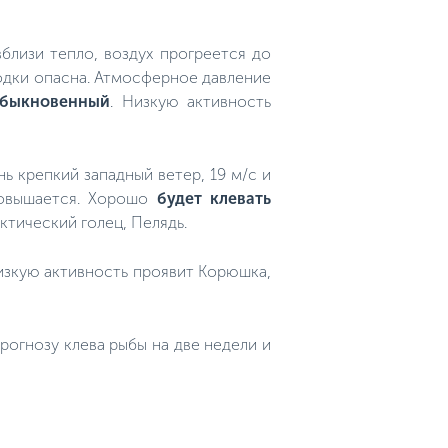
близи тепло, воздух прогреется до
 лодки опасна. Атмосферное давление
 обыкновенный
. Низкую активность
нь крепкий западный ветер, 19 м/с и
 повышается. Хорошо
будет клевать
ктический голец, Пелядь.
изкую активность проявит Корюшка,
огнозу клева рыбы на две недели и