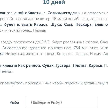
10 дней
хангельской области, г. Сольвычегодск
и на водоемах в
крепкий юго-западный ветер, 18 м/с и ослабевает, ловля с
ошо
будет клевать Карась, Щука, Сом, Пескарь, Елец
рктический голец, Пелядь.
о, воздух прогреется до 21°C, будет рассеянные облака. Оче
а. Атмосферное давление пониженное, 754 мм рт.ст. и
ка
. Низкую активность проявит Корюшка, Сельдь, Налим, Ар
т клевать Рак речной, Судак, Густера, Плотва, Карась
. Н
Пелядь.
спользуйтесь поиском ниже чтобы перейти к детальному пр
Рыба