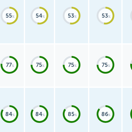
55
54
53
53
77
75
75
75
84
84
85
86