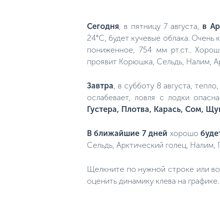
Сегодня
, в пятницу 7 августа,
в Ар
24°C, будет кучевые облака. Очень 
пониженное, 754 мм рт.ст.. Хор
проявит Корюшка, Сельдь, Налим, А
Завтра
, в субботу 8 августа, тепл
ослабевает, ловля с лодки опасн
Густера, Плотва, Карась, Сом, Щу
В ближайшие 7 дней
хорошо
буде
Сельдь, Арктический голец, Налим, 
Щелкните по нужной строке или во
оценить динамику клева на графике.