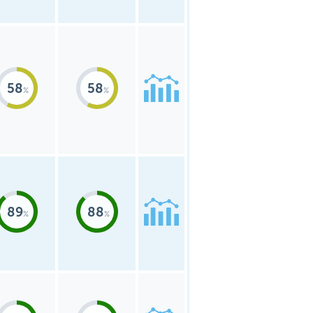
58
58
89
88