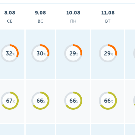
8.08
9.08
10.08
11.08
СБ
ВС
ПН
ВТ
32
30
29
29
67
66
66
66