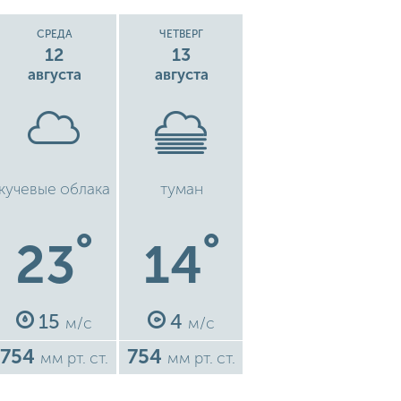
СРЕДА
ЧЕТВЕРГ
12
13
августа
августа
кучевые облака
туман
°
°
23
14
15
4
м/с
м/с
754
754
мм рт. ст.
мм рт. ст.