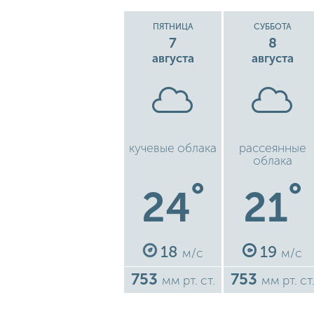
ПЯТНИЦА
СУББОТА
7
8
августа
августа
кучевые облака
рассеянные
облака
°
°
24
21
18
19
м/с
м/с
753
753
мм рт. ст.
мм рт. ст