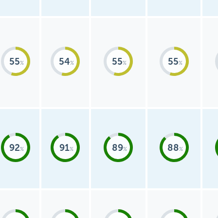
55
54
55
55
92
91
89
88