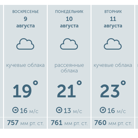
ВОСКРЕСЕНЬЕ
ПОНЕДЕЛЬНИК
ВТОРНИК
9
10
11
августа
августа
августа
кучевые облака
рассеянные
кучевые облака
облака
°
°
°
19
21
23
16
13
16
м/с
м/с
м/с
757
761
760
.
мм рт. ст.
мм рт. ст.
мм рт. ст.