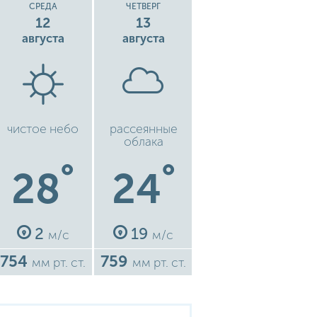
СРЕДА
ЧЕТВЕРГ
12
13
августа
августа
чистое небо
рассеянные
облака
°
°
28
24
2
19
м/с
м/с
754
759
мм рт. ст.
мм рт. ст.