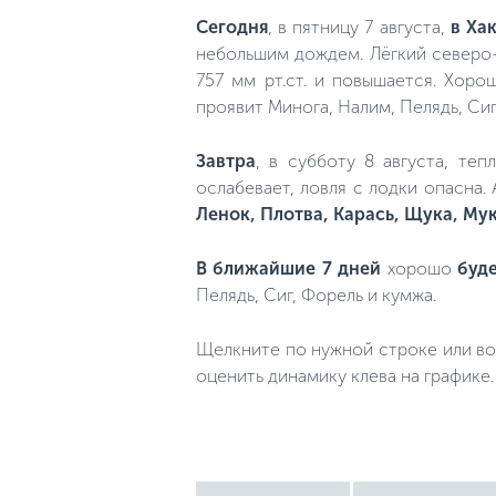
Сегодня
, в пятницу 7 августа,
в Ха
небольшим дождем. Лёгкий северо-
757 мм рт.ст. и повышается. Хор
проявит Минога, Налим, Пелядь, Сиг
Завтра
, в субботу 8 августа, теп
ослабевает, ловля с лодки опасна.
Ленок, Плотва, Карась, Щука, Му
В ближайшие 7 дней
хорошо
буде
Пелядь, Сиг, Форель и кумжа.
Щелкните по нужной строке или во
оценить динамику клева на графике.