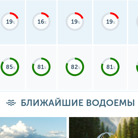
19
16
19
19
85
81
82
81
БЛИЖАЙШИЕ ВОДОЕМЫ