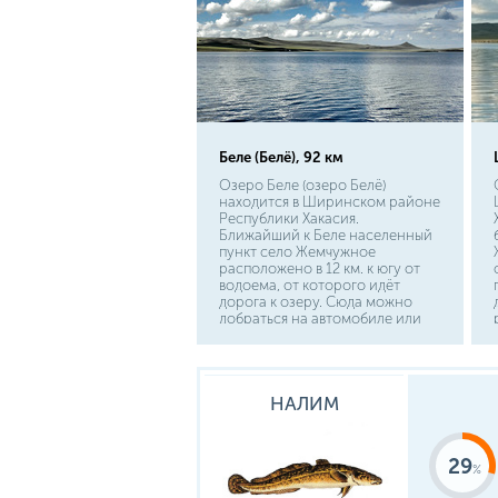
Беле (Белё), 92 км
Озеро Беле (озеро Белё)
находится в Ширинском районе
Республики Хакасия.
Ближайший к Беле населенный
пункт село Жемчужное
расположено в 12 км. к югу от
водоема, от которого идёт
дорога к озеру. Сюда можно
добраться на автомобиле или
рейсовом автобусе. Расстояние
от столицы республики Абакана
до Жемчужного составляет 190
км. Озеро часто посещается
НАЛИМ
жителями соседнего
Красноярского края, и чтобы
попасть сюда из Красноярска,
необходимо преодолеть 410 км.
29
К озеру можно подъехать со
стороны западного, южного и