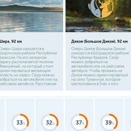
Шира, 92 км
Дикое (Большое Дикое), 92 км
Озеро Шира находится в
Озеро Дикое (Большое Дикое)
Ширинском районе Республики
находится в Боградском районе
Хакассия. На его западном
Республики Хакасия. Сюда
берегу располагается поселок
можно добраться на
Жемчужный, на который стоит
автомобиле или на рейсовом
ориентироваться желающим
автобусе. Чтобы проехать на
попасть на озеро. Сюда можно
Дикое можно ориентироваться
добраться на автомобиле или на
на село Туманное, которое
рейсовом автобусе. Расстояние
расположено в 3 км. к юго-
от столицы республики Абакана
западу от водоёма. Расстояние
до Жемчужного составляет 150
от столицы республики Абакана
км. Озеро также любимо
до озера Дикого составляет 120
жителями Красноярского края, и
км. Озеро могут посетить и
чтобы попасть сюда из
жители соседнего
Красноярска, необходимо
Красноярского края, для этого
преодолеть 390 км. К озеру
нужно проехать 380 км. от
можно подъехать со стороны
Красноярска. К водоему можно
33
32
37
39
западного, южного и
подъехать со стороны
восточного берега.
западного и северного берега.