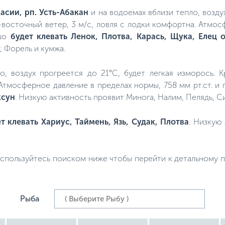
касии, рп. Усть-Абакан
и на водоемах вблизи тепло, воздух
восточный ветер, 3 м/с, ловля с лодки комфортна. Атмос
ошо
будет клевать Ленок, Плотва, Карась, Щука, Елец
, Форель и кумжа.
ло, воздух прогреется до 21°C, будет легкая изморось. 
 Атмосферное давление в пределах нормы, 758 мм рт.ст. 
ксун
. Низкую активность проявит Минога, Налим, Пелядь, Си
т клевать Хариус, Таймень, Язь, Судак, Плотва
. Низкую
спользуйтесь поиском ниже чтобы перейти к детальному пр
Рыба