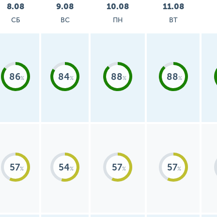
8.08
9.08
10.08
11.08
СБ
ВС
ПН
ВТ
86
84
88
88
57
54
57
57