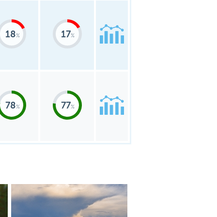
18
17
78
77