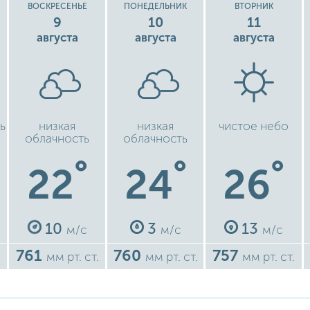
ВОСКРЕСЕНЬЕ
ПОНЕДЕЛЬНИК
ВТОРНИК
9
10
11
августа
августа
августа
ь
низкая
низкая
чистое небо
облачность
облачность
°
°
°
22
24
26
10
3
13
м/с
м/с
м/с
761
760
757
.
мм рт. ст.
мм рт. ст.
мм рт. ст.