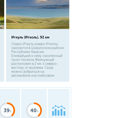
Иткуль (Итколь), 92 км
Озеро Иткуль (озеро Итколь)
находится в Ширинском районе
Республики Хакасия.
Ближайший к нему населенный
пункт поселок Жемчужный
расположен в 2 км. к северо-
востоку от водоема. Сюда
можно добраться на
автомобиле или рейсовом
автобусе. Расстояние от
столицы республики Абакана до
озера Иткуль составляет 160 км.
Озеро часто посещается
жителями соседнего
Красноярского края, и чтобы
попасть сюда из Красноярска,
необходимо преодолеть 400 км.
39
40
К озеру можно подъехать со
стороны восточного берега.