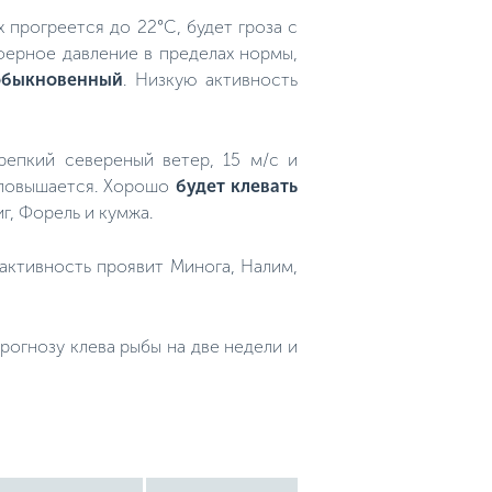
 прогреется до 22°C, будет гроза с
ферное давление в пределах нормы,
 обыкновенный
. Низкую активность
Крепкий севереный ветер, 15 м/с и
и повышается. Хорошо
будет клевать
г, Форель и кумжа.
 активность проявит Минога, Налим,
огнозу клева рыбы на две недели и