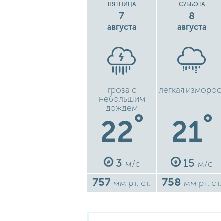
ПЯТНИЦА
СУББОТА
7
8
августа
августа
гроза с
легкая изморос
небольшим
дождем
°
°
22
21
3
15
м/с
м/с
757
758
мм рт. ст.
мм рт. ст