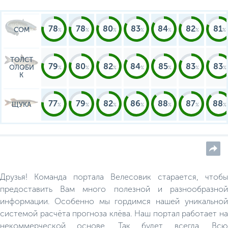
недорогих домах-срубах или
в номерах Люкс в главном
корпусе. Питание может
осуществляться в ресторане 
78
78
80
83
84
82
81
СОМ
же отдыхающие могут сами
готовить себе еду на мини-
кухне.
ТОЛСТ
79
80
82
84
85
83
83
ОЛОБИ
К
77
79
82
86
88
87
88
ЩУКА
Друзья! Команда портала Велесовик старается, чтобы
предоставить Вам много полезной и разнообразной
информации. Особенно мы гордимся нашей уникальной
системой расчёта прогноза клёва. Наш портал работает на
некоммерческой основе. Так будет всегда. Всю