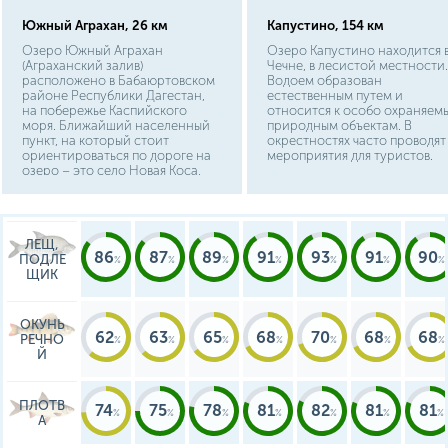
Южный Аграхан, 26 км
Капустино, 154 км
Озеро Южный Аграхан
Озеро Капустино находится 
(Аграханский залив)
Чечне, в лесистой местности.
расположено в Бабаюртовском
Водоем образован
районе Республики Дагестан,
естественным путем и
на побережье Каспийского
относится к особо охраняем
моря. Ближайший населенный
природным объектам. В
пункт, на который стоит
окрестностях часто проводят
ориентироваться по дороге на
мероприятия для туристов.
озеро – это село Новая Коса,
которое находится на юго-
западном берегу водоёма. Путь
до озера из столицы
республики Махачкалы
ЛЕЩ,
составляет 85 км., из Кизилюрта
86
87
89
91
93
91
90
ПОДЛЕ
100 км, а из Кизляра 110 км.
ЩИК
Район имеет развитую
транспортную сеть, к озеру
можно подъехать с западной,
южной и восточной стороны.
ОКУНЬ
62
63
65
68
70
68
68
РЕЧНО
Й
ПЛОТВ
74
75
78
81
82
81
81
А