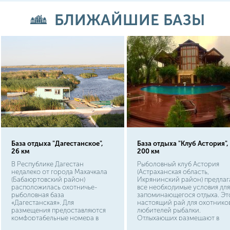
БЛИЖАЙШИЕ БАЗЫ
База отдыха "Дагестанское",
База отдыха "Клуб Астория",
26 км
200 км
В Республике Дагестан
Рыболовный клуб Астория
недалеко от города Махачкала
(Астраханская область,
(Бабаюртовский район)
Икрянинский район) предлаг
расположилась охотничье-
все необходимые условия для
рыболовная база
запоминающегося отдыха. Эт
«Дагестанская». Для
настоящий рай для охотнико
размещения предоставляются
любителей рыбалки.
комфортабельные номера в
Отдыхающих размещают в
уютных коттеджах.
комфортабельных коттеджах,