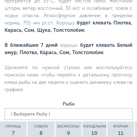
прогреется до 33°C, будет чистое небо. Жестокий
шторм, ветер восточный, 30 м/с и ослабевает, ловля с
лодки опасна. Атмосферное давление в пределах
нормы, 755 мм рт.ст.. Хорошо
будет клевать Плотва,
Карась, Сом, Щука, Толстолобик
.
В ближайшие 7 дней
хорошо
будет клевать Белый
амур, Плотва, Карась, Сом, Толстолобик
Щелкните по нужной строке или воспользуйтесь
поиском ниже чтобы перейти к детальному прогнозу
клева рыбы на две недели и оценить динамику клева на
графике.
Рыба
ПЯТНИЦА
СУББОТА
ВОСКРЕСЕНЬЕ
ПОНЕДЕЛЬНИК
ВТОРНИК
7
8
9
10
11