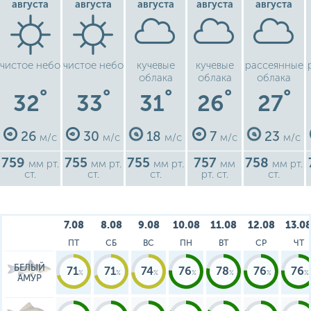
августа
августа
августа
августа
августа
чистое небо
чистое небо
кучевые
кучевые
рассеянные
облака
облака
облака
°
°
°
°
°
32
33
31
26
27
26
30
18
7
23
м/с
м/с
м/с
м/с
м/с
759
755
755
757
758
мм рт.
мм рт.
мм рт.
мм
мм рт.
ст.
ст.
ст.
рт. ст.
ст.
7.08
8.08
9.08
10.08
11.08
12.08
13.0
ПТ
СБ
ВС
ПН
ВТ
СР
ЧТ
БЕЛЫЙ
71
71
74
76
78
76
76
АМУР