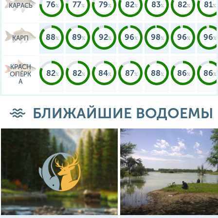
76
77
79
82
83
82
81
КАРАСЬ
88
89
92
96
98
96
96
КАРП
КРАСН
82
82
84
87
88
86
86
ОПЁРК
А
БЛИЖАЙШИЕ ВОДОЕМЫ