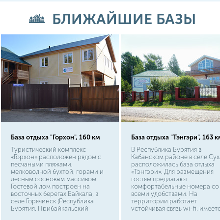
БЛИЖАЙШИЕ БАЗЫ
База отдыха "Горхон", 160 км
База отдыха "Тэнгэри", 163 к
Туристический комплекс
В Республика Бурятия в
«Горхон» расположен рядом с
Кабанском районе в селе Сух
песчаными пляжами,
расположилась база отдыха
мелководной бухтой, горами и
«Тэнгэри». Для размещения
лесным сосновым массивом.
гостям предлагают
Гостевой дом построен на
комфортабельные номера со
восточных берегах Байкала, в
всеми удобствами. На
селе Горячинск (Республика
территории работает
Бурятия, Прибайкальский
устойчивая связь wi-fi, имеет
район). Среди развлечений -
крытый подогреваемый бассе