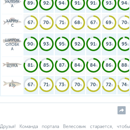
УКЛЕЙК
89
92
94
91
91
93
94
А
ХАРИУ
67
70
71
68
67
69
70
С
ШИРОК
90
93
95
92
91
93
95
ОЛОБК
А
81
85
87
84
84
86
88
ЩУКА
67
71
73
70
70
72
74
ЯЗЬ
Друзья! Команда портала Велесовик старается, чтобы