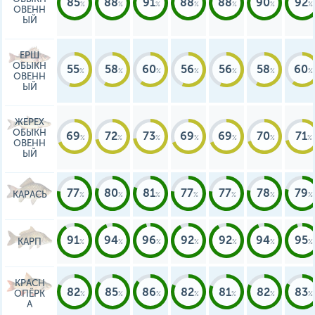
85
88
91
88
88
90
92
ОВЕНН
ЫЙ
ЕРШ
ОБЫКН
55
58
60
56
56
58
60
ОВЕНН
ЫЙ
ЖЕРЕХ
ОБЫКН
69
72
73
69
69
70
71
ОВЕНН
ЫЙ
77
80
81
77
77
78
79
КАРАСЬ
91
94
96
92
92
94
95
КАРП
КРАСН
82
85
86
82
81
82
83
ОПЁРК
А