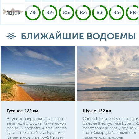
78
82
85
82
83
85
88
ЛЕНОК
БЛИЖАЙШИЕ ВОДОЕМЫ
Гусиное, 122 км
Щучье, 122 км
В Гусиноозерском котле с юго-
Озеро Щучье в Селенгинско
западной стороны Тамчинской
районе (Республика Бурятия),
равнины расположилось озеро
расположившееся у подножи
Гусиное (Республика Бурятия,
горы Хамар-Дабан, является
Селенгинский район). Питает
памятником природы