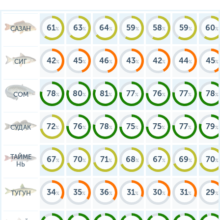
пляжный отдых, прогулки на
катерах, или верхом, сплавы,
пешие походы по окрестностям,
катание на велосипедах,
61
63
64
59
58
59
60
САЗАН
тюбингах, лыжах, игры в
бадминтон, теннис, волейбол и
футбол. На территории
комплекса расположена баня.
42
45
46
43
42
44
45
СИГ
78
80
81
77
76
77
78
СОМ
72
76
78
75
75
77
79
СУДАК
ТАЙМЕ
67
70
71
68
67
69
70
НЬ
34
35
36
31
30
31
29
ТУГУН