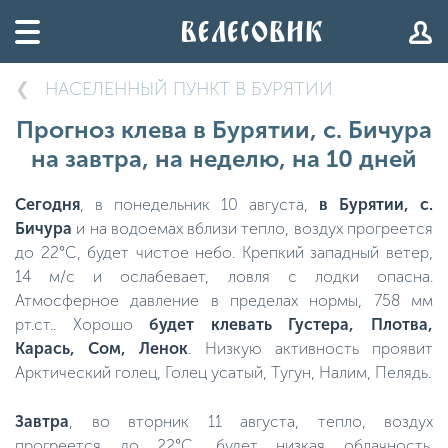
НАСЕЛЕННЫЙ ПУНКТ В БУРЯТИИ
Прогноз клева в Бурятии, с. Бичура
на завтра, на неделю, на 10 дней
Сегодня
, в понедельник 10 августа,
в Бурятии, с.
Бичура
и на водоемах вблизи тепло, воздух прогреется
до 22°C, будет чистое небо. Крепкий западный ветер,
14 м/с и ослабевает, ловля с лодки опасна.
Атмосферное давление в пределах нормы, 758 мм
рт.ст.. Хорошо
будет клевать Густера, Плотва,
Карась, Сом, Ленок
. Низкую активность проявит
Арктический голец, Голец усатый, Тугун, Налим, Пелядь.
Завтра
, во вторник 11 августа, тепло, воздух
прогреется до 22°C, будет низкая облачность.