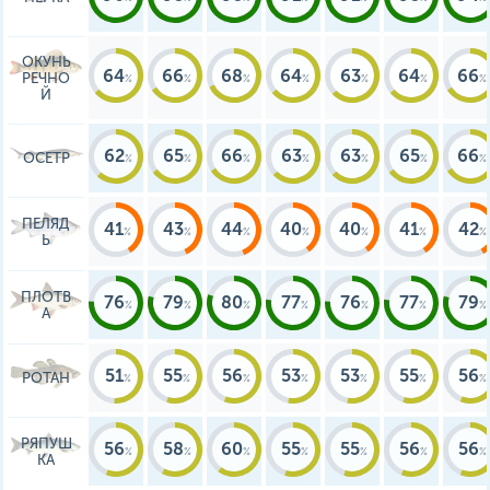
ОКУНЬ
64
66
68
64
63
64
66
РЕЧНО
Й
62
65
66
63
63
65
66
ОСЕТР
ПЕЛЯД
41
43
44
40
40
41
42
Ь
ПЛОТВ
76
79
80
77
76
77
79
А
51
55
56
53
53
55
56
РОТАН
РЯПУШ
56
58
60
55
55
56
56
КА