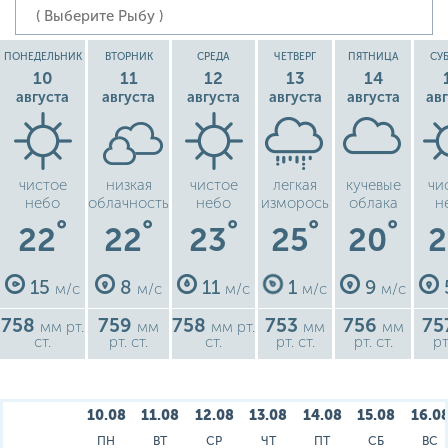
ПОНЕДЕЛЬНИК
ВТОРНИК
СРЕДА
ЧЕТВЕРГ
ПЯТНИЦА
СУ
10
11
12
13
14
августа
августа
августа
августа
августа
ав
чистое
низкая
чистое
легкая
кучевые
чи
небо
облачность
небо
изморось
облака
н
°
°
°
°
°
22
22
23
25
20
2
15
8
11
1
9
м/с
м/с
м/с
м/с
м/с
758
759
758
753
756
75
мм рт.
мм
мм рт.
мм
мм
ст.
рт. ст.
ст.
рт. ст.
рт. ст.
рт
10.08
11.08
12.08
13.08
14.08
15.08
16.0
ПН
ВТ
СР
ЧТ
ПТ
СБ
ВС