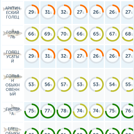
АРКТИЧ
29
31
32
27
26
26
27
ЕСКИЙ
ГОЛЕЦ
ГОЛАВ
66
69
70
66
65
67
68
ЛЬ
ГОЛЕЦ
29
31
32
27
26
26
27
УСАТЫ
Й
ГОЛЬЯ
Н
53
56
57
53
53
54
55
ОБЫКН
ОВЕНН
ЫЙ
ГУСТЕР
75
77
78
74
74
75
76
А
ЕЛЕЦ
ОБЫКН