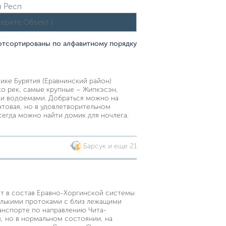
я Респ
 отсортированы по алфавитному порядку
ике Бурятия (Еравнинский район)
о рек, самые крупные – Жипкэсэн,
ми водоемами. Добраться можно на
товая, но в удовлетворительном
сегда можно найти домик для ночлега.
Барсук и еще 21
ит в состав Еравно-Хоргинской системы
олькими протоками с близ лежащими
анспорте по направлению Чита-
, но в нормальном состоянии, на