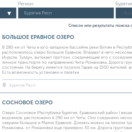
Регион
Буряти
Список или результаты поиска
БОЛЬШОЕ ЕРАВНОЕ ОЗЕРО
В 280 км от Читы в юго-западном бассейне реки Витим в Республ
расположилось озеро Большое Еравное. Впадают в него нескольк
Индола, Тулдун, вытекает протоки, соединяющие его с соседни
личном транспорте по направлению Чита-Романовка. Дорога грун
состоянии. На берегу имеется поселок Гарам на 1500 жителей, в
Есть возможность установки и палатки.
Бурятия Респ
СОСНОВОЕ ОЗЕРО
Озеро Сосновое (Республика Бурятия, Еравнинский район ) вход
водоемов, расположено в 290 км от Читы. Оно соединено неск
озерами Большое и Малое Еравное. Доехать можно на личном тр
Романовка, от Романовки еще примерно 30 км. Дорога грунтовая