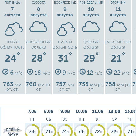
ПЯТНИЦА
СУББОТА
ВОСКРЕСЕНЬЕ
ПОНЕДЕЛЬНИК
ВТОРНИК
7
8
9
10
11
августа
августа
августа
августа
августа
низкая
рассеянные
низкая
кучевые
рассеянные
облачность
облака
облачность
облака
облака
°
°
°
°
°
24
28
31
29
21
6
18
9
12
22
м/с
м/с
м/с
м/с
м/с
763
760
757
755
758
мм
мм рт.
мм
мм рт.
мм рт.
рт. ст.
ст.
рт. ст.
ст.
ст.
7.08
8.08
9.08
10.08
11.08
12.08
13.0
ПТ
СБ
ВС
ПН
ВТ
СР
ЧТ
БЕЛЫЙ
73
71
74
74
72
72
71
АМУР