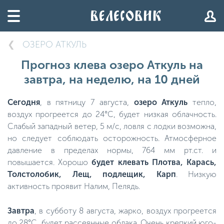
ОЗЕРО АТКУЛЬ
Прогноз клева озеро Аткуль на
завтра, на неделю, на 10 дней
Сегодня
, в пятницу 7 августа,
озеро Аткуль
тепло,
воздух прогреется до 24°C, будет низкая облачность.
Слабый западный ветер, 5 м/с, ловля с лодки возможна,
но следует соблюдать осторожность. Атмосферное
давление в пределах нормы, 764 мм рт.ст. и
повышается. Хорошо
будет клевать Плотва, Карась,
Толстолобик, Лещ, подлещик, Карп
. Низкую
активность проявит Налим, Пелядь.
Завтра
, в субботу 8 августа, жарко, воздух прогреется
до 28°C, будет рассеянные облака. Очень крепкий юго-