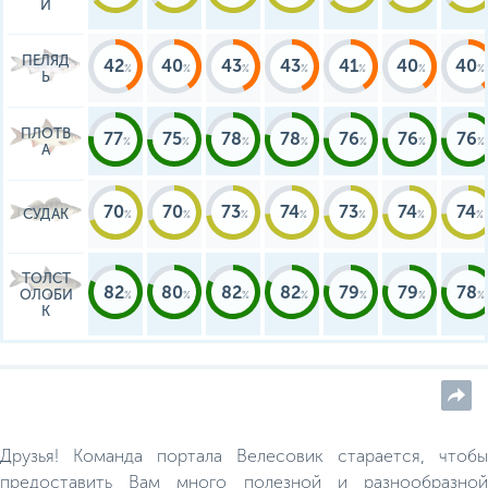
Й
ПЕЛЯД
42
40
43
43
41
40
40
Ь
ПЛОТВ
77
75
78
78
76
76
76
А
70
70
73
74
73
74
74
СУДАК
ТОЛСТ
82
80
82
82
79
79
78
ОЛОБИ
К
Друзья! Команда портала Велесовик старается, чтобы
предоставить Вам много полезной и разнообразной