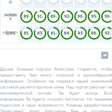
Й
УКЛЕЙК
89
91
89
92
90
95
99
А
81
83
81
84
83
88
92
ЩУКА
Друзья! Команда портала Велесовик старается, чтобы
предоставить Вам много полезной и разнообразной
информации. Особенно мы гордимся нашей уникальной
системой расчёта прогноза клёва. Наш портал работает на
некоммерческой основе. Так будет всегда. Всю
информацию Вы будете получать бесплатно. Но пандемия
подкосила и наши возможности. Команда разработчиков
"Велесовика" будет благодарна Вам за посильную