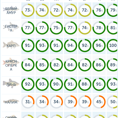
БЕЛЫЙ
73
74
72
74
72
76
79
АМУР
ГУСТЕР
77
77
75
77
74
78
81
А
91
93
91
94
92
96
100
КАРП
КРАСН
84
85
82
84
82
86
89
ОПЁРК
А
92
93
90
91
88
91
93
ЛИНЬ
31
34
34
39
39
45
50
НАЛИМ
ОКУНЬ