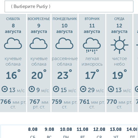
СУББОТА
ВОСКРЕСЕНЬЕ
ПОНЕДЕЛЬНИК
ВТОРНИК
СРЕДА
8
9
10
11
12
августа
августа
августа
августа
августа
кучевые
кучевые
рассеянные
легкая
чистое
облака
облака
облака
изморось
небо
°
°
°
°
°
16
20
23
17
19
13
9
15
29
13
м/с
м/с
м/с
м/с
м/с
766
767
759
761
770
мм рт.
мм
мм рт.
мм рт.
мм рт.
ст.
рт. ст.
ст.
ст.
ст.
8.08
9.08
10.08
11.08
12.08
13.08
14.0
СБ
ВС
ПН
ВТ
СР
ЧТ
ПТ