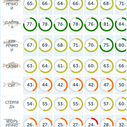
65
66
64
66
64
68
71
РЕЧНО
Й
ПЛОТВ
77
78
76
78
76
81
84
А
РАК
67
69
68
71
70
75
80
РЕЧНО
Й
63
64
61
63
60
63
66
САЗАН
43
44
42
44
42
47
50
СИГ
СТЕРЛЯ
54
55
53
55
53
57
60
ДЬ
УГОРЬ
26
27
25
27
24
28
32
РЕЧНО