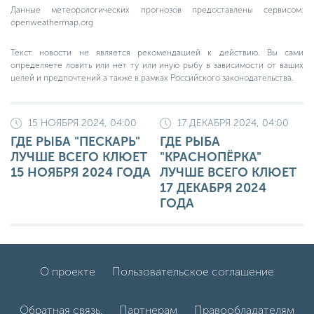
Данные метеорологических прогнозов предоставлены сервисом:
openweathermap.org
Текст новости не является рекомендацией к действию. Вы сами
определяете ловить или нет ту или иную рыбу в зависимости от ваших
целей и предпочтений а также в рамках Российского законодательства.
15 НОЯБРЯ 2024, 04:00
17 ДЕКАБРЯ 2024, 04:00
ГДЕ РЫБА "ПЕСКАРЬ"
ГДЕ РЫБА
ЛУЧШЕ ВСЕГО КЛЮЕТ
"КРАСНОПЁРКА"
15 НОЯБРЯ 2024 ГОДА
ЛУЧШЕ ВСЕГО КЛЮЕТ
17 ДЕКАБРЯ 2024
ГОДА
О проекте
Пользовательское соглашение
Обратная связь.
Партнерам
Правообладателям