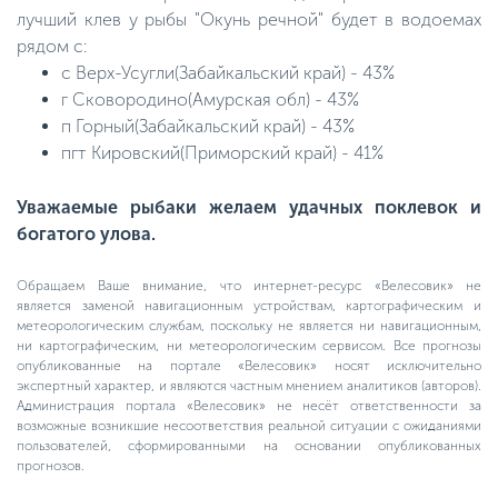
лучший клев у рыбы "Окунь речной" будет в водоемах
рядом с:
с Верх-Усугли(Забайкальский край) - 43%
г Сковородино(Амурская обл) - 43%
п Горный(Забайкальский край) - 43%
пгт Кировский(Приморский край) - 41%
Уважаемые рыбаки желаем удачных поклевок и
богатого улова.
Обращаем Ваше внимание, что интернет-ресурс «Велесовик» не
является заменой навигационным устройствам, картографическим и
метеорологическим службам, поскольку не является ни навигационным,
ни картографическим, ни метеорологическим сервисом. Все прогнозы
опубликованные на портале «Велесовик» носят исключительно
экспертный характер, и являются частным мнением аналитиков (авторов).
Администрация портала «Велесовик» не несёт ответственности за
возможные возникшие несоответствия реальной ситуации с ожиданиями
пользователей, сформированными на основании опубликованных
прогнозов.