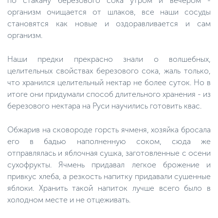
по стакану березового сока утром и вечером -
организм очищается от шлаков, все наши сосуды
становятся как новые и оздоравливается и сам
организм.
Наши предки прекрасно знали о волшебных,
целительных свойствах березового сока, жаль только,
что хранился целительный нектар не более суток. Но в
итоге они придумали способ длительного хранения - из
березового нектара на Руси научились готовить квас.
Обжарив на сковороде горсть ячменя, хозяйка бросала
его в бадью наполненную соком, сюда же
отправлялась и яблочная сушка, заготовленные с осени
сухофрукты. Ячмень придавал легкое брожение и
привкус хлеба, а резкость напитку придавали сушенные
яблоки. Хранить такой напиток лучше всего было в
холодном месте и не отцеживать.