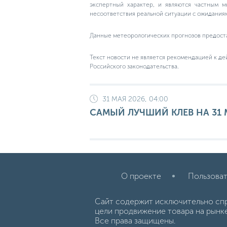
экспертный характер, и являются частным м
несоответствия реальной ситуации с ожидания
Данные метеорологических прогнозов предост
Текст новости не является рекомендацией к де
Российского законодательства.
31 МАЯ 2026, 04:00
САМЫЙ ЛУЧШИЙ КЛЕВ НА 31 
О проекте
Пользоват
Сайт содержит исключительно сп
цели продвижение товара на рынк
Все права защищены.