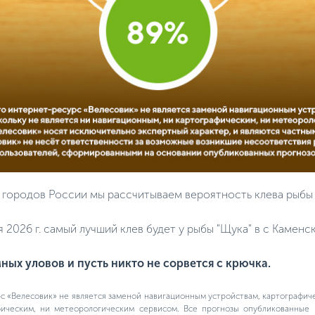
 городов России мы рассчитываем вероятность клева рыбы
2026 г. самый лучший клев будет у рыбы "Щука" в с Каменск
ых уловов и пусть никто не сорвется с крючка.
 «Велесовик» не является заменой навигационным устройствам, картографич
фическим, ни метеорологическим сервисом. Все прогнозы опубликованные 