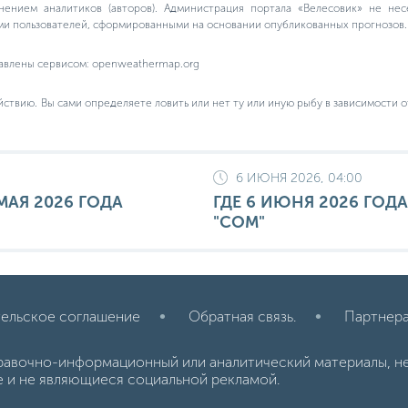
нением аналитиков (авторов). Администрация портала «Велесовик» не не
ми пользователей, сформированными на основании опубликованных прогнозов.
авлены сервисом: openweathermap.org
йствию. Вы сами определяете ловить или нет ту или иную рыбу в зависимости о
6 ИЮНЯ 2026, 04:00
МАЯ 2026 ГОДА
ГДЕ 6 ИЮНЯ 2026 ГОД
"СОМ"
ельское соглашение
Обратная связь.
Партнер
равочно-информационный или аналитический материалы, н
е и не являющиеся социальной рекламой.