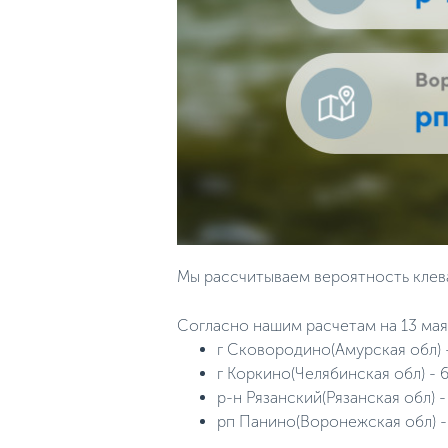
Мы рассчитываем вероятность клева
Согласно нашим расчетам на 13 мая 
г Сковородино(Амурская обл) 
г Коркино(Челябинская обл) - 
р-н Рязанский(Рязанская обл) 
рп Панино(Воронежская обл) -