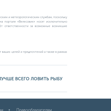
еским и метеорологическим службам, поскольку
на портале «Велесовик» носят исключительно
сёт ответственности за возможные возникшие
т ваших целей и предпочтений а также в рамках
 ЛУЧШЕ ВСЕГО ЛОВИТЬ РЫБУ
ам
Правообладателям