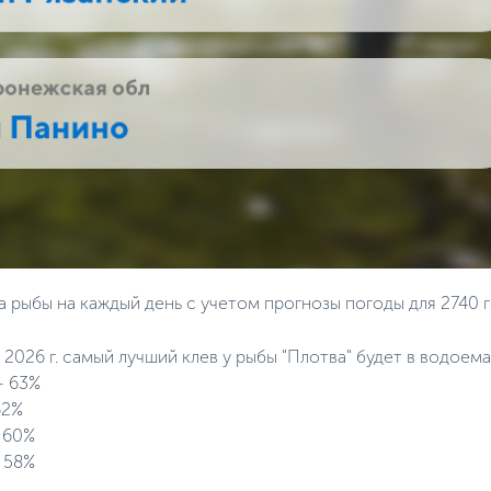
 рыбы на каждый день с учетом прогнозы погоды для 2740 
2026 г. самый лучший клев у рыбы "Плотва" будет в водоема
- 63%
62%
- 60%
 58%