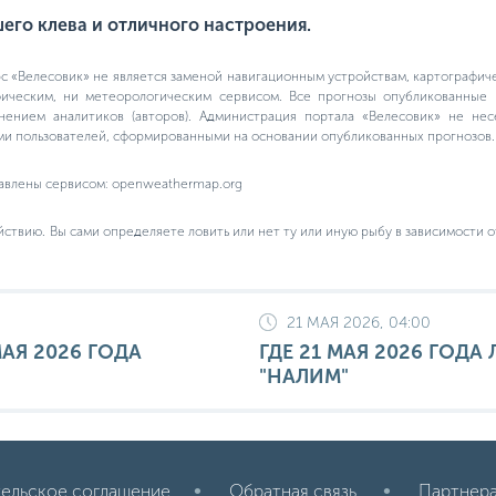
го клева и отличного настроения.
 «Велесовик» не является заменой навигационным устройствам, картографич
фическим, ни метеорологическим сервисом. Все прогнозы опубликованные 
нением аналитиков (авторов). Администрация портала «Велесовик» не не
ми пользователей, сформированными на основании опубликованных прогнозов.
авлены сервисом: openweathermap.org
йствию. Вы сами определяете ловить или нет ту или иную рыбу в зависимости о
21 МАЯ 2026, 04:00
АЯ 2026 ГОДА
ГДЕ 21 МАЯ 2026 ГОДА
"НАЛИМ"
ельское соглашение
Обратная связь.
Партнер