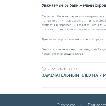
Уважаемые рыбаки желаем хороше
Обращаем Ваше внимание, что интернет-ресурс
не является ни навигационным, ни картогра
экспертный характер, и являются частным м
несоответствия реальной ситуации с ожидания
Данные метеорологических прогнозов предост
Текст новости не является рекомендацией к де
Российского законодательства.
7 МАЯ 2026, 04:00
ЗАМЕЧАТЕЛЬНЫЙ КЛЕВ НА 7 М
О проекте
Пользоват