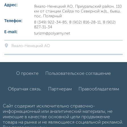
Адрес:
Ямало-Ненецкий АО, Приуральский район, 110
км от станции Сейда по Северной ж/д., бывш.
пос. Полярный
Телефон:
8 (349) 922-34-85, 8 (902) 816-28-11, 8 (902)
827-31-34
E-mail:
turizm@polyarny.net
Ямало-Ненецкий АО
О проекте
Пользовательское соглашение
Обратная связь.
Партнерам
Правообладателям
Сайт содержит исключительно справочно-
информационный или аналитический материалы, не
имеющие в качестве основной цели продвижение
товара на рынке и не являющиеся социальной рекламой.