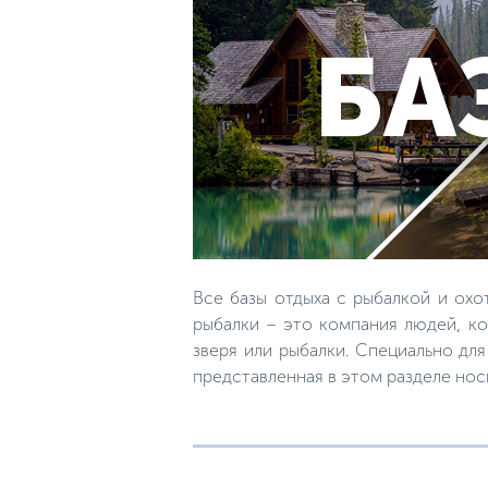
Все базы отдыха с рыбалкой и охо
рыбалки – это компания людей, ко
зверя или рыбалки. Специально дл
представленная в этом разделе но