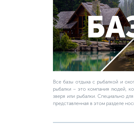
Все базы отдыха с рыбалкой и охо
рыбалки – это компания людей, ко
зверя или рыбалки. Специально дл
представленная в этом разделе но