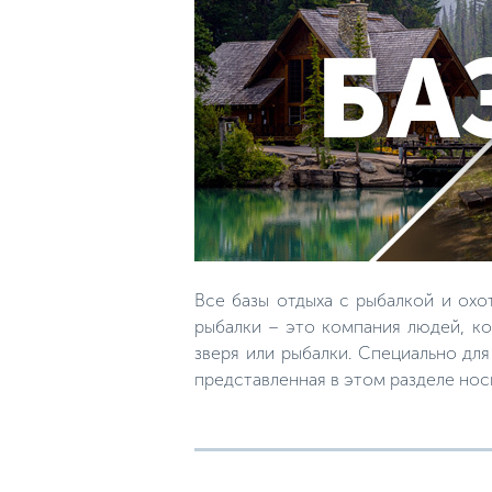
Все базы отдыха с рыбалкой и охо
рыбалки – это компания людей, ко
зверя или рыбалки. Специально дл
представленная в этом разделе но