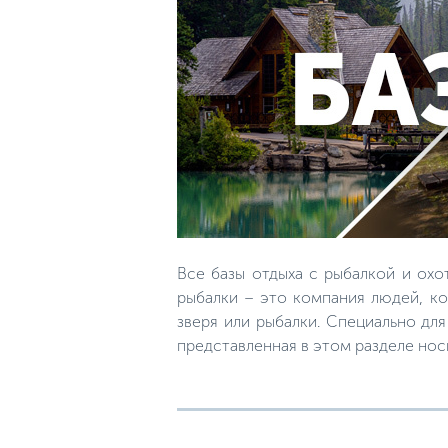
Все базы отдыха с рыбалкой и охо
рыбалки – это компания людей, ко
зверя или рыбалки. Специально дл
представленная в этом разделе но