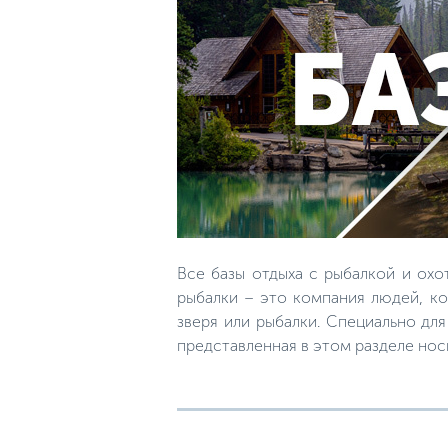
Все базы отдыха с рыбалкой и охо
рыбалки – это компания людей, ко
зверя или рыбалки. Специально дл
представленная в этом разделе но