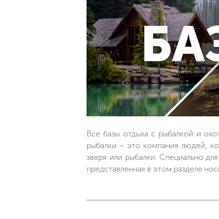
Все базы отдыха с рыбалкой и охо
рыбалки – это компания людей, ко
зверя или рыбалки. Специально дл
представленная в этом разделе но