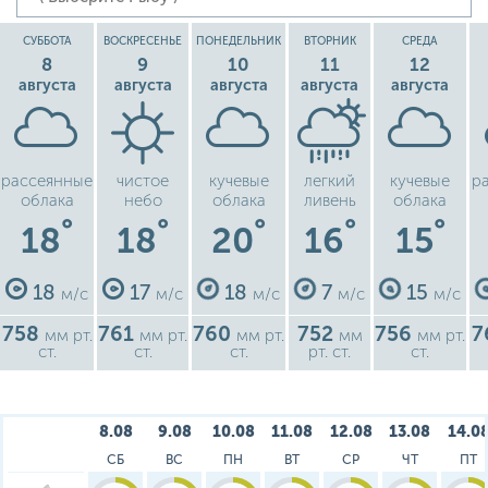
СУББОТА
ВОСКРЕСЕНЬЕ
ПОНЕДЕЛЬНИК
ВТОРНИК
СРЕДА
8
9
10
11
12
августа
августа
августа
августа
августа
рассеянные
чистое
кучевые
легкий
кучевые
р
облака
небо
облака
ливень
облака
°
°
°
°
°
18
18
20
16
15
18
17
18
7
15
м/с
м/с
м/с
м/с
м/с
758
761
760
752
756
7
мм рт.
мм рт.
мм рт.
мм
мм рт.
ст.
ст.
ст.
рт. ст.
ст.
8.08
9.08
10.08
11.08
12.08
13.08
14.0
СБ
ВС
ПН
ВТ
СР
ЧТ
ПТ