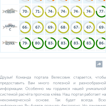
70
71
74
74
74
74
77
СУДАК
ХАРИУ
66
67
69
68
67
67
69
С
79
80
83
83
83
83
86
ЩУКА
Друзья! Команда портала Велесовик старается, чтобы
предоставить Вам много полезной и разнообразной
информации. Особенно мы гордимся нашей уникальной
системой расчёта прогноза клёва. Наш портал работает на
некоммерческой основе. Так будет всегда. Всю
информацию Вы будете получать бесплатно. Но пандемия