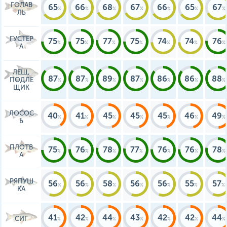
ГОЛАВ
65
66
68
67
66
65
67
ЛЬ
ГУСТЕР
75
75
77
75
74
74
76
А
ЛЕЩ,
87
87
89
87
86
86
88
ПОДЛЕ
ЩИК
ЛОСОС
40
41
45
45
45
46
49
Ь
ПЛОТВ
75
76
78
77
76
76
78
А
РЯПУШ
56
56
58
56
56
55
57
КА
41
42
44
43
42
42
44
СИГ