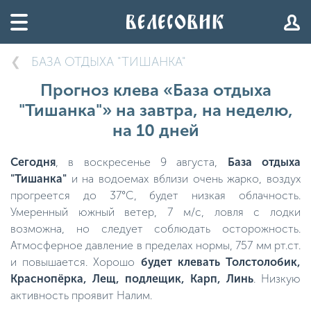
БАЗА ОТДЫХА "ТИШАНКА"
Прогноз клева «База отдыха
"Тишанка"» на завтра, на неделю,
на 10 дней
Сегодня
, в воскресенье 9 августа,
База отдыха
"Тишанка"
и на водоемах вблизи очень жарко, воздух
прогреется до 37°C, будет низкая облачность.
Умеренный южный ветер, 7 м/с, ловля с лодки
возможна, но следует соблюдать осторожность.
Атмосферное давление в пределах нормы, 757 мм рт.ст.
и повышается. Хорошо
будет клевать Толстолобик,
Краснопёрка, Лещ, подлещик, Карп, Линь
. Низкую
активность проявит Налим.