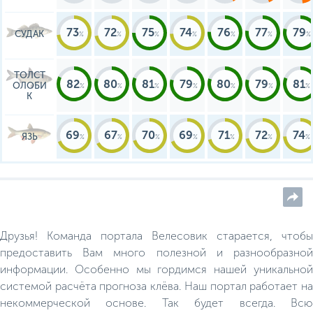
73
72
75
74
76
77
79
СУДАК
ТОЛСТ
82
80
81
79
80
79
81
ОЛОБИ
К
69
67
70
69
71
72
74
ЯЗЬ
Друзья! Команда портала Велесовик старается, чтобы
предоставить Вам много полезной и разнообразной
информации. Особенно мы гордимся нашей уникальной
системой расчёта прогноза клёва. Наш портал работает на
некоммерческой основе. Так будет всегда. Всю