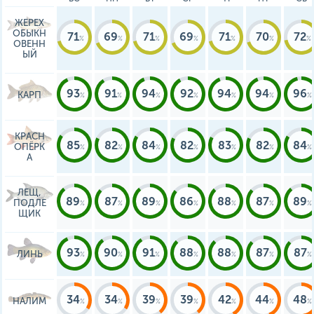
ЖЕРЕХ
ОБЫКН
71
69
71
69
71
70
72
ОВЕНН
ЫЙ
93
91
94
92
94
94
96
КАРП
КРАСН
85
82
84
82
83
82
84
ОПЁРК
А
ЛЕЩ,
89
87
89
86
88
87
89
ПОДЛЕ
ЩИК
93
90
91
88
88
87
87
ЛИНЬ
34
34
39
39
42
44
48
НАЛИМ