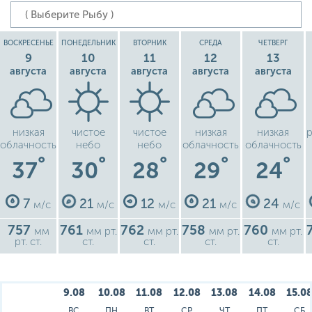
ВОСКРЕСЕНЬЕ
ПОНЕДЕЛЬНИК
ВТОРНИК
СРЕДА
ЧЕТВЕРГ
9
10
11
12
13
августа
августа
августа
августа
августа
низкая
чистое
чистое
низкая
низкая
р
облачность
небо
небо
облачность
облачность
°
°
°
°
°
37
30
28
29
24
7
21
12
21
24
м/с
м/с
м/с
м/с
м/с
757
761
762
758
760
мм
мм рт.
мм рт.
мм рт.
мм рт.
рт. ст.
ст.
ст.
ст.
ст.
9.08
10.08
11.08
12.08
13.08
14.08
15.0
ВС
ПН
ВТ
СР
ЧТ
ПТ
СБ