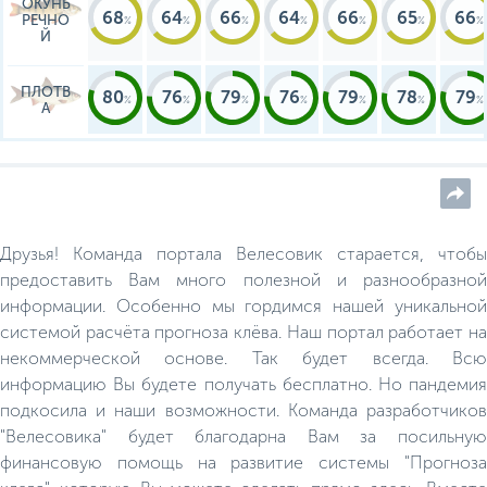
ОКУНЬ
68
64
66
64
66
65
66
РЕЧНО
Й
ПЛОТВ
80
76
79
76
79
78
79
А
Друзья! Команда портала Велесовик старается, чтобы
предоставить Вам много полезной и разнообразной
информации. Особенно мы гордимся нашей уникальной
системой расчёта прогноза клёва. Наш портал работает на
некоммерческой основе. Так будет всегда. Всю
информацию Вы будете получать бесплатно. Но пандемия
подкосила и наши возможности. Команда разработчиков
"Велесовика" будет благодарна Вам за посильную
финансовую помощь на развитие системы "Прогноза