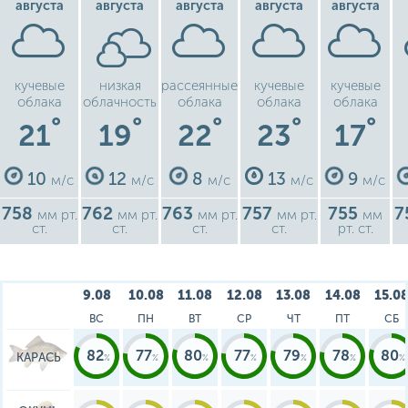
августа
августа
августа
августа
августа
кучевые
низкая
рассеянные
кучевые
кучевые
облака
облачность
облака
облака
облака
°
°
°
°
°
21
19
22
23
17
10
12
8
13
9
м/с
м/с
м/с
м/с
м/с
758
762
763
757
755
7
мм рт.
мм рт.
мм рт.
мм рт.
мм
ст.
ст.
ст.
ст.
рт. ст.
9.08
10.08
11.08
12.08
13.08
14.08
15.0
ВС
ПН
ВТ
СР
ЧТ
ПТ
СБ
82
77
80
77
79
78
80
КАРАСЬ