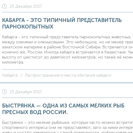
25 Декабря 2017
КАБАРГА - ЭТО ТИПИЧНЫЙ ПРЕДСТАВИТЕЛЬ
ПАРНОКОПЫТНЫХ
Кабарга - это типичный представитель парнокопытных животных,
между оленями и оленьковыми. Это небольшое, но не менее пре
азиатском материке в районе Восточной Сибири. Встречается оно
конечно же, России. Иногда кабарга встречается в Казахстане. Ча
высоту от шестисот до девятисот километров, но также её можн
километра.
Кабарга
Распространение и места обитания кабарги
25 Декабря 2017
БЫСТРЯНКА — ОДНА ИЗ САМЫХ МЕЛКИХ РЫБ
ПРЕСНЫХ ВОД РОССИИ.
Быстрянки – это мелкие рыбешки, которых часто можно встретит
спортивного интереса они не представляют, зато за ними интер
живо и шустро извиваются у самой поверхности, поблескивая на