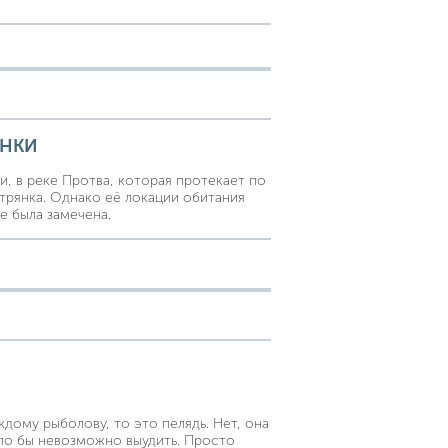
ЯНКИ
и, в реке Протва, которая протекает по
трянка. Однако её локации обитания
е была замечена.
дому рыболову, то это пелядь. Нет, она
ыло бы невозможно выудить. Просто