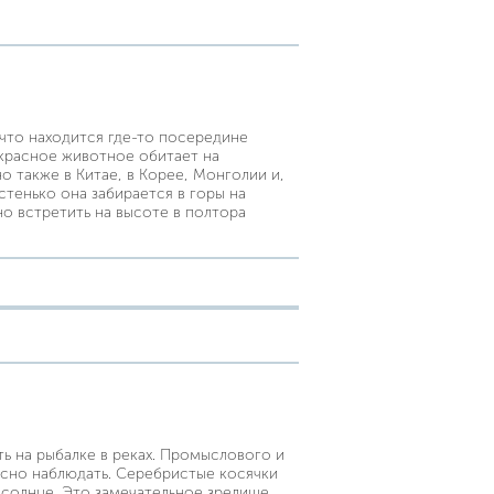
 что находится где-то посередине
красное животное обитает на
 также в Китае, в Корее, Монголии и,
стенько она забирается в горы на
о встретить на высоте в полтора
ь на рыбалке в реках. Промыслового и
есно наблюдать. Серебристые косячки
 солнце. Это замечательное зрелище,