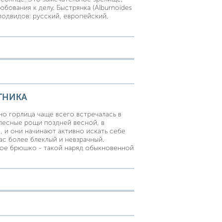
бования к делу. Быстрянка (Alburnoides
подвидов: русский, европейский,
ТНИКА
но горлица чаще всего встречалась в
 лесные рощи поздней весной, в
, и они начинают активно искать себе
ас более блеклый и невзрачный.
ное брюшко - такой наряд обыкновенной