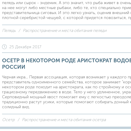
пелядь или сырок - эндемик. А это значит, что рыба живет в оче
на нее могут либо местные рыбаки, либо те, кто специально прие
представительница сиговых. И это легко узнать, оценив внешний 
плотной серебристой чешуей, с которой придется повозиться, п
Пелядь
Распространение и места обитания пеляди
25 Декабря 2017
ОСЕТР В НЕКОТОРОМ РОДЕ АРИСТОКРАТ ВОДО
РОССИИ
Черная икра... Первая ассоциация, которая возникает у каждого
представитель одноименного семейства, которое занимает "кор
некотором роде походит на аристократа, как по стройному и ос
грациозному передвижению в воде. Тело у него удлиненное, ук
Серповидный мощный хвост помогает ему с легкостью преодолев
традиционно растут усики, которые помогают собирать донный к
солидный вид.
Осетр
Распространение и места обитания осетра