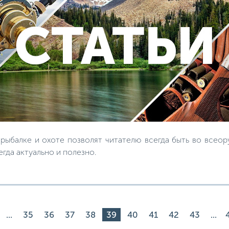
ыбалке и охоте позволят читателю всегда быть во всеору
егда актуально и полезно.
...
35
36
37
38
39
40
41
42
43
...