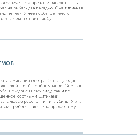
нь ограниченном ареале и рассчитывать
хал на рыбалку за пелядью. Она типичная
вид пеляди. У нее горбатое тело с
режде чем готовить рыбу.
ЕМОВ
 при упоминании осетра. Это еще один
олевский трон" в рыбном мире. Осетр в
обенному внешнему виду, так и по
рашенное костными щитиками.
ать любые расстояния и глубины. У рта
орм. Гребенчатая спина придает ему