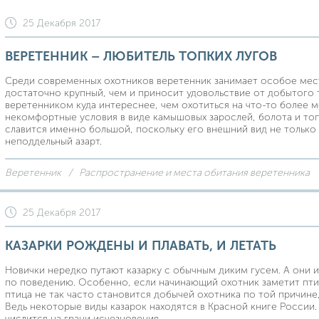
25 Декабря 2017
ВЕРЕТЕННИК – ЛЮБИТЕЛЬ ТОПКИХ ЛУГОВ
Среди современных охотников веретенник занимает особое мест
достаточно крупный, чем и приносит удовольствие от добытого 
веретенником куда интереснее, чем охотиться на что-то более м
некомфортные условия в виде камышовых зарослей, болота и топ
славится именно большой, поскольку его внешний вид не только 
неподдельный азарт.
Веретенник
Распространение и места обитания веретенника
25 Декабря 2017
КАЗАРКИ РОЖДЕНЫ И ПЛАВАТЬ, И ЛЕТАТЬ
Новички нередко путают казарку с обычным диким гусем. А они и 
по поведению. Особенно, если начинающий охотник заметит птицу
птица не так часто становится добычей охотника по той причине
Ведь некоторые виды казарок находятся в Красной книге России. 
числится на грани исчезновения.