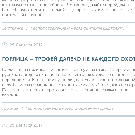
которым не стоит пренебрегать! А теперь давайте перейдем от лю
bipunctatus) относится к семейству карповых и имеет несколько 
восточный и южный.
Быстрянка
Распространение и места обитания быстрянки
25 Декабря 2017
ГОРЛИЦА – ТРОФЕЙ ДАЛЕКО НЕ КАЖДОГО ОХО
Горлица или горлинка - очень изящная и умная птица. Не зря имен
русских народных сказках. Ее бархатистое воркованье наполняет
середине мая. В это время у горлиц наступает сезон гнездований
пару. Размеры горлицы аналогичны сизому голубю, однако ее окр
Пастельные оттенки серо-алого тела, песочные крылья и пепель
горлицы.
Горлица
Распространение и места обитания горлицы
25 Декабря 2017