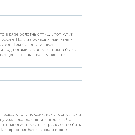
о в ряде болотных птиц. Этот кулик
трофея. Идти за большим или малым
елкое. Тем более учитывая
и под ногами. Из веретенников более
изящен, но и вызывает у охотника
правда очень похожи, как внешне, так и
 издалека, да еще и в полете. Эта
, что многие просто не рискуют ее бить.
Так, краснозобая казарка и вовсе