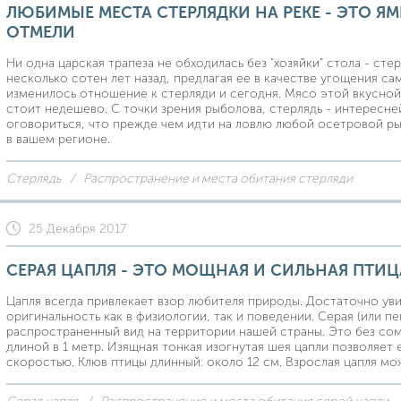
ЛЮБИМЫЕ МЕСТА СТЕРЛЯДКИ НА РЕКЕ - ЭТО ЯМ
ОТМЕЛИ
Ни одна царская трапеза не обходилась без "хозяйки" стола - сте
несколько сотен лет назад, предлагая ее в качестве угощения с
изменилось отношение к стерляди и сегодня. Мясо этой вкусной
стоит недешево. С точки зрения рыболова, стерлядь - интересне
оговориться, что прежде чем идти на ловлю любой осетровой рыб
в вашем регионе.
Стерлядь
Распространение и места обитания стерляди
25 Декабря 2017
СЕРАЯ ЦАПЛЯ - ЭТО МОЩНАЯ И СИЛЬНАЯ ПТИЦ
Цапля всегда привлекает взор любителя природы. Достаточно уви
оригинальность как в физиологии, так и поведении. Серая (или пе
распространенный вид на территории нашей страны. Это без со
длиной в 1 метр. Изящная тонкая изогнутая шея цапли позволяет
скоростью. Клюв птицы длинный: около 12 см. Взрослая цапля може