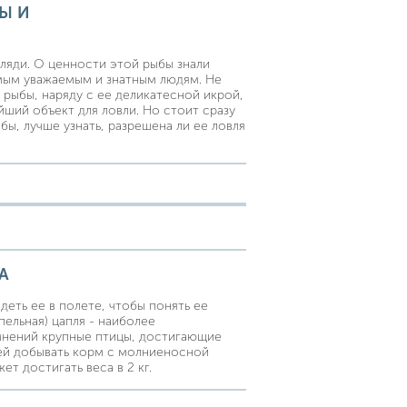
Ы И
рляди. О ценности этой рыбы знали
амым уважаемым и знатным людям. Не
 рыбы, наряду с ее деликатесной икрой,
йший объект для ловли. Но стоит сразу
ы, лучше узнать, разрешена ли ее ловля
А
деть ее в полете, чтобы понять ее
пельная) цапля - наиболее
мнений крупные птицы, достигающие
 ей добывать корм с молниеносной
т достигать веса в 2 кг.