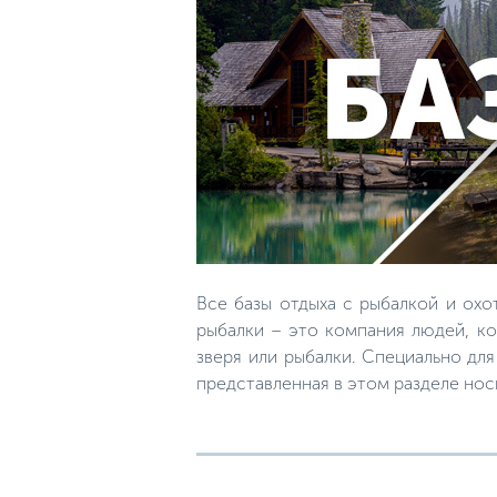
Все базы отдыха с рыбалкой и охо
рыбалки – это компания людей, ко
зверя или рыбалки. Специально дл
представленная в этом разделе но