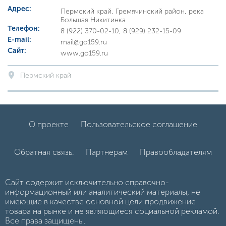
Адрес:
Пермский край, Гремячинский район, река
Большая Никитинка
Телефон:
8 (922) 370-02-10, 8 (929) 232-15-09
E-mail:
mail@go159.ru
Сайт:
www.go159.ru
Пермский край
О проекте
Пользовательское соглашение
Обратная связь.
Партнерам
Правообладателям
Сайт содержит исключительно справочно-
информационный или аналитический материалы, не
имеющие в качестве основной цели продвижение
товара на рынке и не являющиеся социальной рекламой.
Все права защищены.