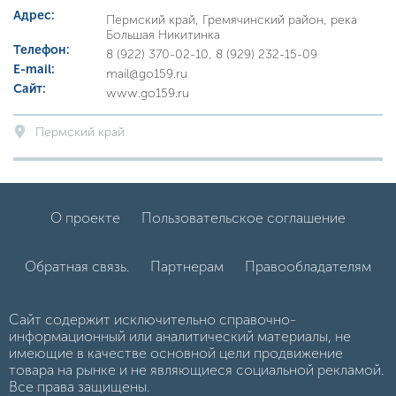
Адрес:
Пермский край, Гремячинский район, река
Большая Никитинка
Телефон:
8 (922) 370-02-10, 8 (929) 232-15-09
E-mail:
mail@go159.ru
Сайт:
www.go159.ru
Пермский край
О проекте
Пользовательское соглашение
Обратная связь.
Партнерам
Правообладателям
Сайт содержит исключительно справочно-
информационный или аналитический материалы, не
имеющие в качестве основной цели продвижение
товара на рынке и не являющиеся социальной рекламой.
Все права защищены.