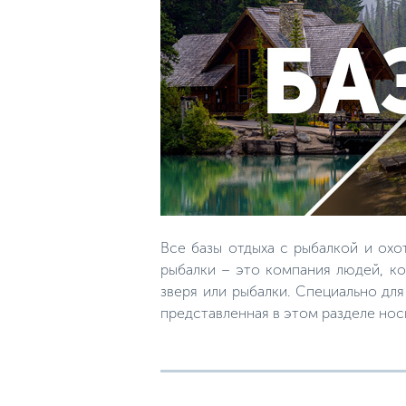
Все базы отдыха с рыбалкой и охо
рыбалки – это компания людей, ко
зверя или рыбалки. Специально дл
представленная в этом разделе но